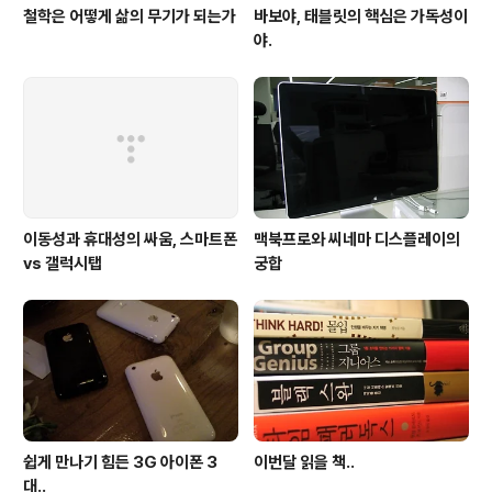
철학은 어떻게 삶의 무기가 되는가
바보야, 태블릿의 핵심은 가독성이
야.
이동성과 휴대성의 싸움, 스마트폰
맥북프로와 씨네마 디스플레이의
vs 갤럭시탭
궁합
쉽게 만나기 힘든 3G 아이폰 3
이번달 읽을 책..
대..