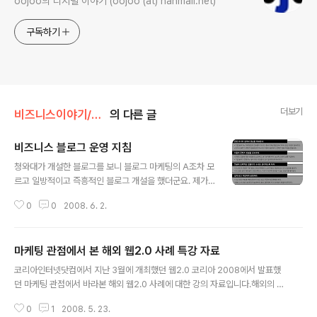
oojoo의 디지털 이야기 (oojoo (at) hanmail.net)
구독하기
더보기
비즈니스이야기/마케팅이야기
의 다른 글
비즈니스 블로그 운영 지침
글 내용
청와대가 개설한 블로그를 보니 블로그 마케팅의 A조차 모
르고 일방적이고 즉흥적인 블로그 개설을 했더군요. 제가
생각하는 비즈니스 블로그(정부가 운영하는 블로그도 마찬
0
0
2008. 6. 2.
가지겠죠.) 운영의 지침은 아래와 같습니다. 한마디로 말하
자면, 꾸준해야 하며 적극 소통하고 참여해야 한다는 점이
죠. 참고로, 코리아인터넷닷컴에서 주최하는 인터넷 마케
마케팅 관점에서 본 해외 웹2.0 사례 특강 자료
팅 전문가 과정의 6월9일 "웹 2.0 시대의 한국형 기업 블
글 내용
로그 마케팅 핵심 전략" 주제로 발표를 합니다.
코리아인터넷닷컴에서 지난 3월에 개최했던 웹2.0 코리아 2008에서 발표했
던 마케팅 관점에서 바라본 해외 웹2.0 사례에 대한 강의 자료입니다.해외의 온
라인 마케팅 사례에 대해 웹2.0의 관점에서 정리해보았습니다. 유용한 도움이
0
1
2008. 5. 23.
되시길..