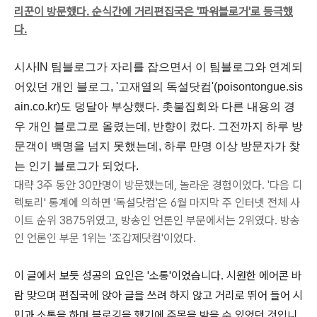
리꾼이 방문했다. 순식간에 거리편집국은 '파워블로거'로 등극했
다.
시사IN 팀블로그가 자리를 잡으면서 이 팀블로그와 연계되
어있던 개인 블로그, '고재열의 독설닷컴'(poisontongue.sis
ain.co.kr)도 덩달아 부상했다. 촛불집회와 다른 내용의 경
우 개인 블로그로 올렸는데, 반향이 컸다. 그전까지 하루 방
문객이 백명을 넘지 못했는데, 하루 만명 이상 방문자가 찾
는 인기 블로그가 되었다.
대략 3주 동안 30만명이 방문했는데, 놀라운 경험이었다. '다음 디
렉토리' 통계에
의하면 '독설닷컴'은 6월 마지막 주 인터넷 전체 사
이트 순위 3875위였고, 방송인 언론인 부문에서는 2위였다. 방송
인 언론인 부문 1위는 '조갑제닷컴'이었다.
이 글에서 보듯 성공의 요인은 '소통'이었습니다. 시원한 에어콘 바
람 맞으며 편집국에 앉아 글을 쓰려 하지 않고 거리로 뛰어 들어 시
민과 소통을 하며 블로깅을 했기에 주목을 받을 수 있었던 것입니