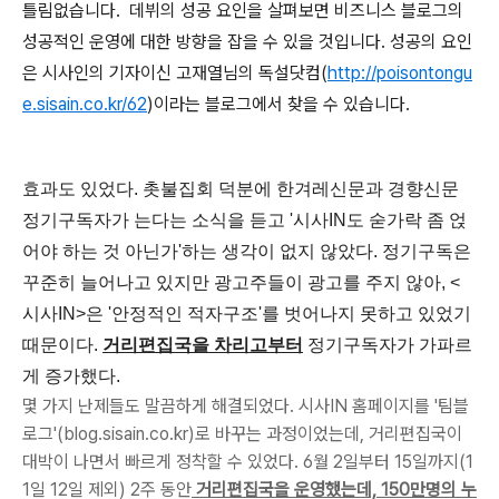
틀림없습니다. 데뷔의 성공 요인을 살펴보면 비즈니스 블로그의
성공적인 운영에 대한 방향을 잡을 수 있을 것입니다. 성공의 요인
은 시사인의 기자이신 고재열님의 독설닷컴(
http://poisontongu
e.sisain.co.kr/62
)이라는 블로그에서 찾을 수 있습니다.
효과도 있었다. 촛불집회 덕분에 한겨레신문과 경향신문
정기구독자가 는다는 소식을 듣고 '시사IN도 숟가락 좀 얹
어야 하는 것 아닌가'하는 생각이 없지 않았다. 정기구독은
꾸준히 늘어나고 있지만 광고주들이 광고를 주지 않아, <
시사IN>은 '안정적인 적자구조'를 벗어나지 못하고 있었기
때문이다.
거리편집국을 차리고부터
정기구독자가 가파르
게 증가했다.
몇 가지 난제들도 말끔하게 해결되었다. 시사IN 홈페이지를 '팀블
로그'(blog.sisain.co.kr)로 바꾸는 과정이었는데, 거리편집국이
대박이 나면서 빠르게 정착할 수 있었다. 6월 2일부터 15일까지(1
1일 12일 제외) 2주 동안
거리편집국을 운영했는데, 150만명의 누