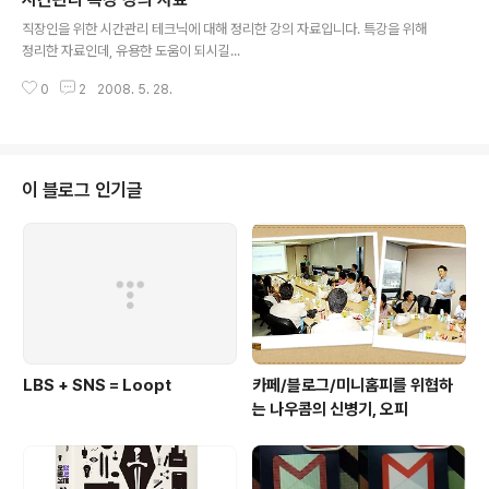
서비스라 하루에도 수 십만명의 사용자들이 방문했습니다.
글 내용
(어디냐구요? pcBee입니다. ^^)pcBee, K벤치, 브레인
직장인을 위한 시간관리 테크닉에 대해 정리한 강의 자료입니다. 특강을 위해
박스, 테크노아 등의 사이트가 존재하기 전에는 컴퓨터 잡
정리한 자료인데, 유용한 도움이 되시길...
지를 구매해서 이러한 정보를 얻을 수 있었지만 이들 콘텐
츠 서비스를 통해 무료로 정보를 얻게 되다보니 폐간되는
0
2
2008. 5. 28.
컴퓨터 잡지가 많아져갔습니다. 실제 1990년대에만 해도
10여개가 넘는 ..
이 블로그 인기글
LBS + SNS = Loopt
카페/블로그/미니홈피를 위협하
는 나우콤의 신병기, 오피