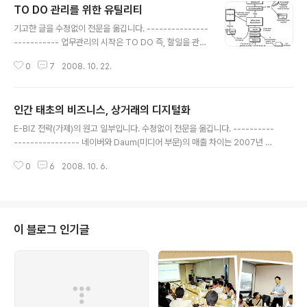
TO DO 관리를 위한 유틸리티
글 내용
기고한 글을 수정없이 전문을 옮깁니다. ---------------
----------- 업무관리의 시작은 TO DO 즉, 할일을 관리
하는 것에서 시작한다. 할일을 관리하는 유틸리티와 서비
0
7
2008. 10. 22.
스는 다양하다. 훌륭한 툴을 이용하기 전에 TO DO 관리
가 습관화되어야 함은 당연하다. 훌륭한 목수는 연장탓을
안한다지만, 훌륭한 툴을 이용하면 TO DO 관리를 위한
인간 태초의 비즈니스, 상거래의 디지털화
습관과 개념을 잡는데 큰 도움이 되기도 한다. 다양한 TO
글 내용
DO 관리의 유틸리티를 살펴본다. ◈ WWW 기반의 리멤
E-BIZ 전략(가제)의 원고 일부입니다. 수정없이 전문을 옮깁니다. ----------
버더밀크 TO DO를 관리하는데 David Allen라는 분이
---------------- 네이버와 Daum(미디어 부문)의 매출 차이는 2007년 기
저술한 GTD(Getting Things Done)가 대표적인 방법
준으로 약 4배 정도이다. 또한, 영업이익률은 약 2배 정도 차이로 네이버는 약
론입니다. 이 방식을 이용하면 TO DO를 관리하는데 개념
0
6
2008. 10. 6.
40%가 넘는 영업이익률을 달성했다. 그럼에도 불구하고 시가 총액은 10배 정
적인 생각을 정리할 수 있다. 1. 해야 할 모든 일들은..
도의 차이가 난다. 그 이유는 네이버의 성장 가치가 더 높다고 보기 때문이다.
왜? 네이버의 매출 구조를 보면 어느 한 서비스에 치우치지 않고 골고루 다양한
비즈니스 모델을 갖추었기 때문이다. Daum이 가지고 있는 검색광고, 디스플레
이 광고 외에 한게임과 지식쇼핑이라는 매출원을 가지고 있다. 이중 지식쇼핑은
이 블로그 인기글
네이버 전체 매출의 약 6%로 2007년 연간 570억 정도의 매출..