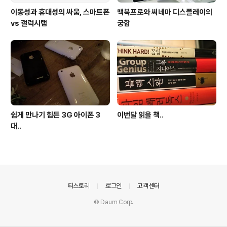
이동성과 휴대성의 싸움, 스마트폰
맥북프로와 씨네마 디스플레이의
vs 갤럭시탭
궁합
쉽게 만나기 힘든 3G 아이폰 3
이번달 읽을 책..
대..
의안내
티스토리
로그인
고객센터
© Daum Corp.