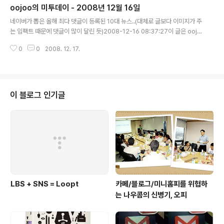
oojoo의 미투데이 - 2008년 12월 16일
글 내용
네이버가 뽑은 올해 최다 댓글이 등록된 10대 뉴스..(대체로 글보다 이미지가 주
는 임팩트 때문에 댓글이 많이 달린 듯)2008-12-16 08:37:27이 글은 oojo
o님의 2008년 12월 16일의 미투데이 내용입니다.
0
0
2008. 12. 17.
이 블로그 인기글
LBS + SNS = Loopt
카페/블로그/미니홈피를 위협하
는 나우콤의 신병기, 오피