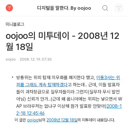
검색하기
디지털을 말한다. By oojoo
티스토리
미니블로그
oojoo의 미투데이 - 2008년 12
월 18일
oojoo
2008. 12. 19. 07:30
방통위는 위피 탑재 의무화를 폐지한다 했고,
이통3사는 위
피를 그래도 계속 탑재하겠다
고 하는데.. 근데, 이들 발표자
들이 과차장급으로 실무자들이라 그런지(실무자 무시 발언
아님) 신뢰가 안가..
(근데 왜 옴니아에는 위피는 넣으면서 W
AP 브라우저는 없냐구 이상해 뭔가 발표랑 안맞아)
2008-1
2-18 12:45:46
이 글은
oojoo
님의
2008년 12월 18일
의 미투데이 내용입니다.