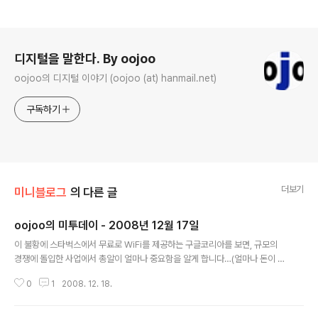
로그 정보
디지털을 말한다. By oojoo
oojoo의 디지털 이야기 (oojoo (at) hanmail.net)
구독하기
더보기
미니블로그
의 다른 글
oojoo의 미투데이 - 2008년 12월 17일
글 내용
이 불황에 스타벅스에서 무료로 WiFi를 제공하는 구글코리아를 보면, 규모의
경쟁에 돌입한 사업에서 총알이 얼마나 중요함을 알게 합니다…(얼마나 돈이 들
었을까)2008-12-17 12:10:39이 글은 oojoo님의 2008년 12월 17일의
0
1
2008. 12. 18.
미투데이 내용입니다.