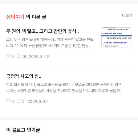
더보기
삶이야기
의 다른 글
두 권의 책 탈고.. 그리고 간만의 휴식..
글 내용
그간 두 권의 책을 준비해왔는데.. 이제 완전한 탈고를 했습
니다. ^^ 이 책 두권 집필하느라 거의 주말은 1년간 반납한
것 같네요. 항상 책 쓰는 과정은 비록 겪어보진 않았지만 산
0
18
2009. 3. 29.
고와 같은 고통이 있습니다. 하지만, 그 고통 이후에는 너무
나도 행복하고 보람되죠. 아마 책은 5월경에 출간될 듯 합
니다. 이번 책 2권은 그간 집필해온 그 어떤 책보다 기대가
긍정적 사고의 힘..
큽니다. 나름 대박도 기대하고 있구요. 출간 이후 제 개인적
글 내용
으로 할 수 있는 모든 것을 동원해서 독자들에게 다가갈 수
간혹 회의를 하거나, 블로그 포스팅을 보거나, 댓글을 읽다보면 긍정적인 의견
있도록 해보려 합니다. 이제 좀 여유로움을 찾게 되어 제게
보다는 부정적인 의견들이 세상을 지배하고 있음을 느낍니다. 희망과 꿈을 가지
관심을 보여주시는 분들과 함께 기쁨을 나누고 싶어 이렇
고 현실을 극복하려는 모습들을 조롱하거나, 계란으로 바위치기라고 터부시하
게 공유드립니다. 4월 중순까지 여유를 찾고, 다시 한 번 달
0
9
2009. 3. 27.
거나, 김빼는 말들을 하곤 합니다. 그런 마인드로는 부익부, 빈익빈의 사슬에서
려야죠. ^^ 다음 책은 2권 정도 주제를 준비해두었는데... ..
깨어 나오지 못합니다. 다윗이 골리앗을 이기지 못할거라 생각하면 좌절만 있을
뿐이죠. 일전에 시크릿이라는 책을 통해 긍정의 사고가 주는 강점을 이야기한
적이 있습니다. 회사 역시 마찬가지죠. 아니 우리 삶 자체가 그렇습니다. 지금 나
는 반대를 위한 반대, 핑계를 위한 불신을 떠들고는 있지 않은지 잘 생각해볼 필
이 블로그 인기글
요가 있습니다. 내가 던지는 메시지들이 과연 희망적인지, 항상 우울하고 부정