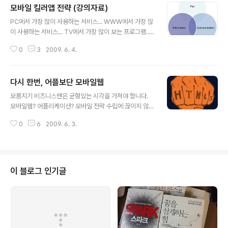
모바일 킬러앱 전략 (강의자료)
글 내용
PC에서 가장 많이 사용하는 서비스... WWW에서 가장 많
이 사용하는 서비스... TV에서 가장 많이 보는 프로그램..
신문에서 가장 많이 보는 섹션... 이같이 가장 많이 사용자
0
3
2009. 6. 4.
들이 사용하고 즐겨 보는 분야를 점령하면 시장을 주도할
수 있습니다. 마치 검색을 점령하면 WWW을 호령할 수 있
듯... 모바일에서는 그것이 무엇일까요? 물론 어느 하나라
다시 한번, 어플보단 모바일웹
고 말하긴 어려울 듯 합니다. WWW을 주도하는 것을 검색
글 내용
하나로 정의할 수 없듯.. 모바일에서의 킬러앱에 대해 고민
모름지기 비즈니스맨은 균형있는 시각을 가져야 합니다.
하며 정리한 자료입니다. 그간 몇차례에 걸쳐 말씀드린 것
모바일웹? 어플리케이션? 모바일 전략 수립에 끊이지 않는
처럼 시간을 떼울 수 있는 Entertainment가 하나요, 둘은
숙제 중 하나죠. PC라면 간단한 문제인데(이미 시장이 성
검색 기반의 정보형 서비스(사용자의 Context에 기반한
0
6
2009. 6. 3.
숙기를 넘어 안정기에 접어들었기에), 모바일은 올해와 내
개인화 정보형 서비스), 그리고 마지막이 휴대폰 본연의 사
년이 다르고, 지난달과 이번달이 다르기에 자칫 잘못된 의
용 목..
사결정이 불필요한 자원과 기회비용의 낭비를 가져다 줄
수 있습니다. 이런 면에서 구글은 Google I/O 2009 Ke
ynote에서 HTML5를 중심으로 한 모바일웹에 주력하겠
이 블로그 인기글
다는 전략을 발표했습니다. 저 역시 구글의 이러한 전략이
바람직하다는 입장입니다. 모바일웹은 빠르게 진화해서 P
C상의 WWW처럼 웹OS로 플랫폼화되어 모바일에서의
어플리케이션의 성능과 기능을 충분히 따라잡을테니까요.
아무래도 어플보다 모바일웹은 Cross ..