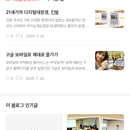
21세기의 디지털대장경, 킨들
글 내용
인류 역사상 가장 위대한 발명이라 일컫는 금속활자는 한
국의 고려에서 직지심체요절로 탄생하였다. 활자의 발명은
문명의 발전을 가능하게 했고, 금속활자는 문자를 기록하
0
2
2009. 7. 22.
고 대중에게 전파할 수 있도록 해주었다. 약 632년이 지난
지금 활자는 어떻게 진화하고 있을까? 세계적인 인터넷 서
점인 아마존에서 활자의 진화상을 살펴볼 수 있다. 아마존
구글 모바일로 제대로 즐기기
은 2007년 11월에 킨들이라는 전자북을 출시하면서 발매
글 내용
후 6시간만에 매진될만큼 센세이션을 불러 일으켰다. 이후
모바일에 최적화된 웹서비스는 무엇일까? 검색 대왕인 구
킨들2와 킨들DX가 발매되면서 꾸준히 진화하며 전자북
글의 홈페이지를 보면 알겠지만 구글은 모바일과 WWW
시장을 견인하고 있는 킨들의 이모저모를 살펴본다. 참고1
모두에 최적화된 화면 구성을 띄고 있다. 국내의 복잡한 메
: 전자북 한국도 예외는 아니다. 참고2 : 킨들2 리뷰 참고3
0
1
2009. 7. 20.
뉴와 콘텐츠가 많이 사용된 웹 페이지와 달리 구글의 홈페
: 아이폰과 킨들 전자북 ◈ 킨들 DX의 외형 킨들은 현재 2
이지는 UI가 지극히 단순하다. 그렇다보니 모바일에서도
종이 판매되고 있다. 킨들..
WWW의 화면을 그대로 보아도 불편함이 없다. 구글에서
제공하는 다양한 서비스를 모바일에서 즐길 경우 어떤 편
의성이 있는지 알아본다. ◈ 구글 모바일웹 서비스 아직 국
이 블로그 인기글
내에 모바일 인터넷 시대가 본격 개막되지는 않았지만 점
차 저렴한 모바일 인터넷 요금제와 똑똑한 휴대폰이 등장
하면서 모바일 인터넷 시대가 개막되고 있다. 최신 휴대폰
에서는 모바일웹 브라우저가 내장되어 있어 PC에서 보던