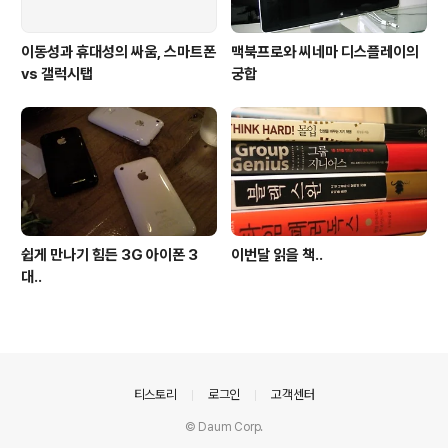
이동성과 휴대성의 싸움, 스마트폰
맥북프로와 씨네마 디스플레이의
vs 갤럭시탭
궁합
쉽게 만나기 힘든 3G 아이폰 3
이번달 읽을 책..
대..
의안내
티스토리
로그인
고객센터
© Daum Corp.