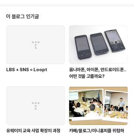
하고 그 안에 다양한 형태의 플랫폼(or 기..
드는 것이 사실이다. 특히 스마트폰 열풍과 함께 통신사가
적극 클라우드 서비스에 대한 공격적 투자에 나서면서 클
라우드에 대한 관심은 최고조에 올랐다. (마치 PDA처럼...)
이 블로그 인기글
과연 클라우드는 스마트폰과 같이 뜨는 기술일까? 아니면
그저 PDA처럼 한 때 주목받을 광풍에 불과한 것일까? 한
빛비즈의 "클라우드 혁명"은 이에 대한 답을 찾기 적합한
내용을 담고 있다. 그것도 클라우드에 담긴 서비스, 비즈니
스적인 통찰과 함께 기술적인 사항까..
LBS + SNS = Loopt
옴니아폰, 아이폰, 안드로이드폰..
어떤 것을 고를까요?
유웨이의 교육 사업 확장의 과정
카페/블로그/미니홈피를 위협하