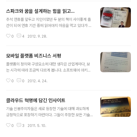
운 패러다임의 재편을 가져다주었다. 이러한 변화를 만들
스파크와 꿈을 설계하는 힘을 읽고...
어낸 것은 다름 아닌 웹 플랫폼이다. 이후 스마트폰의 등장
글 내용
은 모바일 플랫폼의 시대를 개막시켰고 웹이 가져다 준 변
추석 연휴를 앞두고 지인이었던 두 분의 책이 사이좋게 출
화보다 더 큰 변화의 물결을 만들고 있다. 신체의 일부가 되
간이 되어 연휴 기간 중에 읽어야지 마음을 먹고 있다가 하
어 항상 휴대할 수 있는 스마트폰은 현실계에서 바로 가상
룻밤을 꼴딱 새서 읽고 말았네요. 그만큼 쉽게 읽혀지고 흥
계로 순간이동할 수 있도록 해주었고 이로 인해 현실계 속
0
4
2012. 9. 28.
미로운 내용이었습니다. 두 책 모두 저자의 생생한 경험을
에서 즉시 이루어져야 하는 배달, 운송, 주문, 결제 및 쇼핑
기반으로 깨달은 지혜와 통찰력을 이야기하는 것이라 더
등 다양한 산업 분야에 혁신을 일으키..
신뢰가 갈 수 밖에 없었습니다. 특히 저자의 경험이 1990
모바일 플랫폼 비즈니스 서평
년대 PC와 인터넷이라는 IT 기술을 기반으로 이후 스마트
글 내용
폰과 SNS의 혁신 속에서 쌓아진 것이라 급변하는 기술의
플랫폼의 정의와 구성요소에 대한 생각은 산업계마다, 보
진화 속에서 어떻게 이것을 수용하고 성장해왔는지 들여다
는 시각에 따라 조금씩 다르게 봅니다. 소프트웨어 아키텍
볼 수 있습니다. 그 두 책은... 송인혁 http://twitter.com/i
트로서 해박한 기술에 대한 이해와 인간 심리에 대한 관심
h5 의 스파크 (from 생각정원)과 김현유 http://twitter.c
0
0
2012. 4. 24.
을 가진 기술문화연구소의 류한석소장이 집필한 '모바일
om/mickeyk 의 꿈을 설계하는 힘 (from..
플랫폼 비즈니스'에서 플랫폼은 기술, 비즈니스, 문화의 3
계층으로 융합된 아키텍처로 정의했습니다. 저는 플랫폼을
클라우드 혁명에 담긴 인사이트
하드웨어, 소프트웨어, 네트워크로 구성된 시스템으로 정
글 내용
의했고, 구성요소의 진화에 따라 WWW, 모바일, 스마트패
기술 신봉주의자들은 새로 등장한 기술에 대해 과도하게
드(태블릿), 스마트TV로 나누었습니다. 또한, 그러한 IT 플
긍정적으로 포장하기 마련이다. 그들이 주장한 모든 기술
랫폼을 기반으로 다양한 형태의 서비스 플랫폼과 유통 플
이 대중화되어 성공하는 것은 아니다. 그래서, 최근 아니 3
랫폼 등이 재구성되는 것으로 정의했습니다. 반면, 류한석
0
3
2011. 5. 10.
년 전부터 주목해야 한다라고 말하던 키워드인 "클라우
소장님은 문화, 비즈니스, 기술의 3가지 아키텍처로 구분
드"에 대한 관심 역시 포장된 것은 아닐까 하는 의구심이