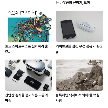
는 나우콤의 신병기, 오피
호모 스마트쿠스로 진화하라 출
와이브로를 삼킨 무선 공유기, Eg
간..
g
산업간 경계를 붕괴하는 구글과 아
블록체인 백서에서 봐야 할 핵심
마존
사항