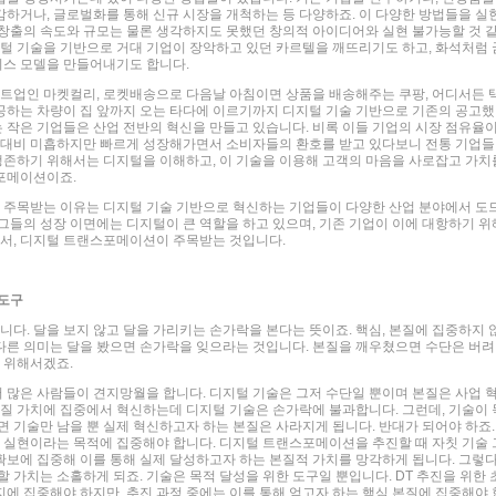
하거나, 글로벌화를 통해 신규 시장을 개척하는 등 다양하죠. 이 다양한 방법들을 실
창출의 속도와 규모는 물론 생각하지도 못했던 창의적 아이디어와 실현 불가능할 것 
지털 기술을 기반으로 거대 기업이 장악하고 있던 카르텔을 깨뜨리기도 하고, 화석처럼 
스 모델을 만들어내기도 합니다.
업인 마켓컬리, 로켓배송으로 다음날 아침이면 상품을 배송해주는 쿠팡, 어디서든 
공하는 차량이 집 앞까지 오는 타다에 이르기까지 디지털 기술 기반으로 기존의 공고했
는 작은 기업들은 산업 전반의 혁신을 만들고 있습니다. 비록 이들 기업의 시장 점유율
들 대비 미흡하지만 빠르게 성장해가면서 소비자들의 환호를 받고 있다보니 전통 기업들
 생존하기 위해서는 디지털을 이해하고, 이 기술을 이용해 고객의 마음을 사로잡고 가치
포메이션이죠.
주목받는 이유는 디지털 기술 기반으로 혁신하는 기업들이 다양한 산업 분야에서 도
그들의 성장 이면에는 디지털이 큰 역할을 하고 있으며, 기존 기업이 이에 대항하기 위
래서, 디지털 트랜스포메이션이 주목받는 것입니다.
 도구
다. 달을 보지 않고 달을 가리키는 손가락을 본다는 뜻이죠. 핵심, 본질에 집중하지 
또 다른 의미는 달을 봤으면 손가락을 잊으라는 것입니다. 본질을 깨우쳤으면 수단은 버려
기 위해서겠죠.
많은 사람들이 견지망월을 합니다. 디지털 기술은 그저 수단일 뿐이며 본질은 사업 
본질 가치에 집중에서 혁신하는데 디지털 기술은 손가락에 불과합니다. 그런데, 기술이 
면 기술만 남을 뿐 실제 혁신하고자 하는 본질은 사라지게 됩니다. 반대가 되어야 하죠.
치 실현이라는 목적에 집중해야 합니다. 디지털 트랜스포메이션을 추진할 때 자칫 기술 
보에 집중해 이를 통해 실제 달성하고자 하는 본질적 가치를 망각하게 됩니다. 그렇
 가치는 소홀하게 되죠. 기술은 목적 달성을 위한 도구일 뿐입니다. DT 추진을 위한 
에 집중해야 하지만, 추진 과정 중에는 이를 통해 얻고자 하는 핵심 본질에 집중해야 