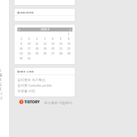
2026.8
1
2
3
4
5
6
7
8
9
10
11
12
13
14
15
16
17
18
19
20
21
22
23
24
25
26
27
28
29
30
31
트
플
력
김지현의 자기혁신.
집
김지현 Linkedin profile.
줍
프로필 사진.
니
산
티스토리 가입하기
술