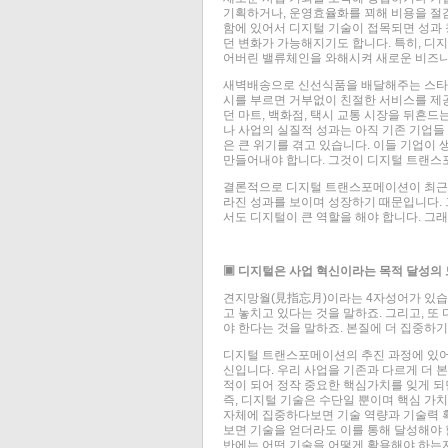
기획하거나, 운영효율화를 꾀해 비용을 절감
함에 있어서 디지털 기술이 접목되면 성과 
던 변화가 가능해지기도 합니다. 특히, 디
어버린 밸류체인을 와해시켜 새로운 비즈니
새벽배송으로 신선식품을 배달해주는 스타트
시를 부르면 거부없이 친절한 서비스를 제
던 마트, 백화점, 택시 교통 시장을 뒤흔드
나 사업의 실질적 성과는 아직 기존 기업
은 큰 위기를 겪고 있습니다. 이들 기업이
만들어내야 합니다. 그것이 디지털 트랜스
결론적으로 디지털 트랜스포메이션이 최근 
라진 성과를 보이며 성장하기 때문입니다. 
서도 디지털이 큰 역할을 해야 합니다. 그
▣ 디지털은 사업 혁신이라는 목적 달성의
견지망월(見指忘月)이라는 4자성어가 있습니
고 놓치고 있다는 것을 말하죠. 그리고, 
야 한다는 것을 말하죠. 본질에 더 집중하
디지털 트랜스포메이션의 추진 과정에 있어 
신입니다. 우리 사업을 기존과 다르게 더 
적이 되어 정작 중요한 핵심가치를 잊게 되
즉, 디지털 기술은 수단일 뿐이며 핵심 가
자체에 집중하다보면 기술 역량과 기술력 확
보면 기술을 얻더라도 이를 통해 달성해야 할
반에는 어떤 기술을 어떻게 활용해야 하는지