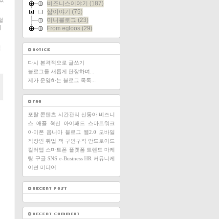
비즈니스이야기
(187)
삶이야기
(75)
털
미니블로그
(23)
기
From egloos
(29)
입
다시 본격적으로 글쓰기
블로그를 새롭게 단장하며...
제가 운영하는 블로그 목록...
포탈
콘텐츠
시간관리
신동아
비즈니
스
애플
혁신
아이패드
스마트워크
아이폰
옴니아
블로그
웹2.0
모바일
직장인
취업
책
구인구직
안드로이드
킬러앱
스마트폰
플랫폼
트렌드
마케
팅
구글
SNS
e-Business
HR
커뮤니케
이션
미디어