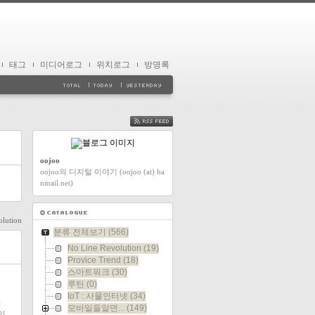
태그
미디어로그
위치로그
방명록
FEED
oojoo
oojoo의 디지털 이야기 (oojoo (at) ha
nmail.net)
olution
분류 전체보기
(566)
No Line Revolution
(19)
Provice Trend
(18)
스마트워크
(30)
루틴
(0)
IoT : 사물인터넷
(34)
거
모바일을알면...
(149)
있