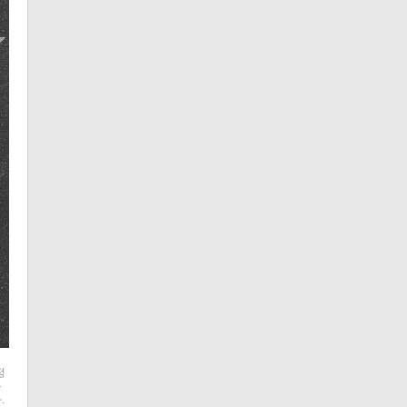
정
를
.