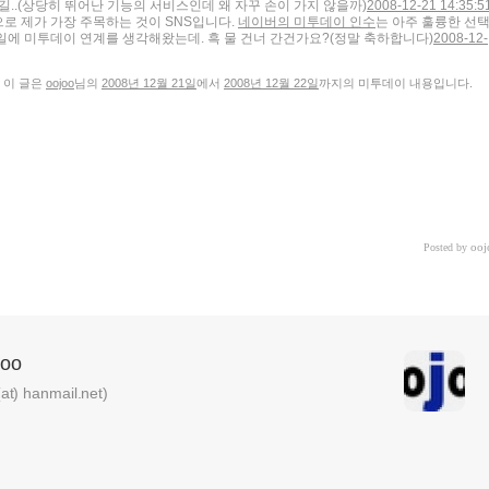
..
(상당히 뛰어난 기능의 서비스인데 왜 자꾸 손이 가지 않을까)
2008-12-21 14:35:5
로 제가 가장 주목하는 것이 SNS입니다.
네이버의 미투데이 인수
는 아주 훌륭한 선
바일에 미투데이 연계를 생각해왔는데. 흑 물 건너 간건가요?
(정말 축하합니다)
2008-12-
이 글은
oojoo
님의
2008년 12월 21일
에서
2008년 12월 22일
까지의 미투데이 내용입니다.
ooj
Posted by
oo
) hanmail.net)