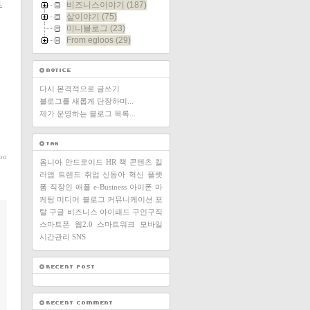
1
비즈니스이야기
(187)
택
삶이야기
(75)
미니블로그
(23)
From egloos
(29)
다시 본격적으로 글쓰기
블로그를 새롭게 단장하며...
제가 운영하는 블로그 목록...
oo
옴니아
안드로이드
HR
책
콘텐츠
킬
러앱
트렌드
취업
신동아
혁신
플랫
폼
직장인
애플
e-Business
아이폰
마
케팅
미디어
블로그
커뮤니케이션
포
탈
구글
비즈니스
아이패드
구인구직
스마트폰
웹2.0
스마트워크
모바일
시간관리
SNS