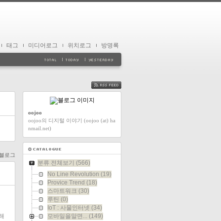
태그
미디어로그
위치로그
방명록
FEED
oojoo
oojoo의 디지털 이야기 (oojoo (at) ha
nmail.net)
블로그
분류 전체보기
(566)
No Line Revolution
(19)
Provice Trend
(18)
스마트워크
(30)
루틴
(0)
IoT : 사물인터넷
(34)
해
모바일을알면...
(149)