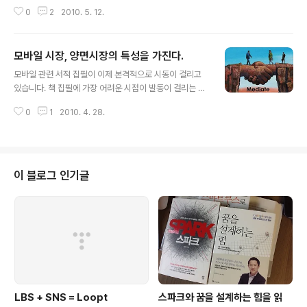
신저 및 SMS 등을 사용할 수 있도록 해준다. 이 기기에는
0
2
2010. 5. 12.
013 번호가 할당되어 모비텍스망을 통해 24시간 네트워
크에 연결되어 있다. 마치 킨들처럼… 드림위즈의 커뮤니케
이터(http://goo.gl/MWlU)처럼 그 이전에도 인스턴트
모바일 시장, 양면시장의 특성을 가진다.
메신저인 ICQ를 PC없이 휴대하며 사용할 수 있는 전용 단
글 내용
말기가 출시되기도 했다. 하지만, 이들 기기는 보급에 실패
모바일 관련 서적 집필이 이제 본격적으로 시동이 걸리고
했다. 그리고, 수 년이 지난 지금 네이버폰, 다음폰, 야후폰
있습니다. 책 집필에 가장 어려운 시점이 발동이 걸리는 시
등에 대한 소식이 들리고 있다. 과연 특정 인터넷 서비스에
점인데, 다행히 그 발동이 이제서야 걸리는 듯 합니다. 조금
특화된 그런 전용 단말기가 주목받을 수 있을까? 드림위즈
0
1
2010. 4. 28.
더 속도를 내며 진행하려고 하며, 책에 수록할 내용 중 틈틈
커뮤니케이터는 드림위즈의 서비스와 함께 MSN 메신저, I
히 블로그에 게재를 하겠습니다. 이번에 공개할 내용은 '양
CQ 등과 호..
면시장'에 대한 내용입니다. 모바일 비즈니스는 양면시장
(양측시장 = Two-sided markets)의 특성을 갖추고 있
습니다. 앱스토어가 그렇고, 모바일 광고 시장이 그렇습니
이 블로그 인기글
다.(물론 웹광고와 오픈마켓 시장 역시 비슷함) 물론 오픈
마켓과 포탈의 광고 BM 역시 그렇죠. ============
============ 양측시장은 두 개 이상의 고객을 중계
하는 마켓플레이스를 제공함으로써 BM을 만들어가는 시
장이다. 인터넷 산..
LBS + SNS = Loopt
스파크와 꿈을 설계하는 힘을 읽