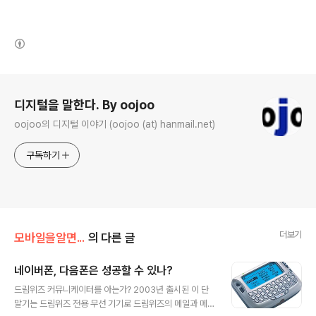
(새창열림)
로그 정보
디지털을 말한다. By oojoo
oojoo의 디지털 이야기 (oojoo (at) hanmail.net)
구독하기
더보기
모바일을알면...
의 다른 글
네이버폰, 다음폰은 성공할 수 있나?
글 내용
드림위즈 커뮤니케이터를 아는가? 2003년 출시된 이 단
말기는 드림위즈 전용 무선 기기로 드림위즈의 메일과 메