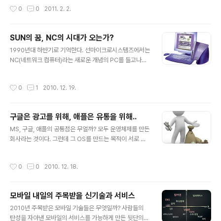
성전자/LG전자 등의 제조사는 가전기기인 TV를 기반으로 스마트폰, 태블릿 간의
작성시간
0
0
2011. 2. 2.
상호 연동에 주력하고 있다. N스크린에 대한 영상을 하나 보자. 혹은 소셜TV가 보여
주는 것처럼 기기와 기기간의 연계를 통한 새로운 사용자 체험에 대한 제공이 N스크
린 전략의 핵심이 되어야 할 것이다.(http://goo.gl/OBS2I)
SUN의 꿈, NC의 시대가 오는가?
글 내용
1990년대 하반기로 기억한다. 선마이크로시스템즈에서는
NC(네트워크 컴퓨터)라는 새로운 개념의 PC를 들고나와
새로운 컴퓨팅 시대를 역설했다. 사실 네트웍 컴퓨터는 이
미 1995년부터 오라클과 애플도 투자했던 개념의 컴퓨터
작성시간
0
1
2010. 12. 19.
였다. 네트웍 컴퓨터는 값싼 개인용 컴퓨터로 최소한의 장
치(저사양의 CPU와 그래픽카드, 메모리만 사용)를 사용하
고 CD-ROM 드라이브와 보조기억장치, 확장슬롯 등을 없
구글은 광고를 위해, 애플은 유통을 위해..
애 가격을 낮추었다. 대신 인터넷을 이용해 서버에 연결해
글 내용
필요로 하는 자원과 데이터를 그때그때 다운로드해서 사용
MS, 구글, 애플의 공통점은 무얼까? 모두 운영체제를 만든
한다. 지금의 클라우디 컴퓨팅과 유사한 방식이다. 이미 15
회사라는 것이다. 그런데 그 OS를 만드는 목적이 서로 다
년 전에 네트워크 컴퓨터를 통해 지금의 클라우드와 크롬O
르다. MS는 팔기 위해 윈도우를 만들었고, 그 OS가 잘 팔
S에 대한 꿈을 키웠던 것이다. 물론 썬 마이크로시스템즈
려서 추가적으로 오피스와 같은 추가적인 SW를 팔 수 있
작성시간
0
0
2010. 12. 18.
의 이같은 꿈은 NetPC(넷피씨)라는..
는 기회를 얻었다. 그 덕분에 MS는 SW 판매만으로 분기
매출이 51억달러(http://goo.gl/L6Sae)에 이를만큼 M
S의 가장 큰 효자 상품이고 수익원이다. 장기적으로 SW
모바일 내일의 주목받을 신기술과 서비스
판매만으로 이익 극대화가 어렵고 클라우드 시대, 서버-클
글 내용
라이언트 시대로 전환되면서 주된 캐시카우던 소프트웨어
2010년 주목받은 모바일 기술들은 무엇일까? 사람들의
판매 수익이 줄어들 것이기에 MS는 B2B와 서버 소프트웨
탄성을 자아낸 모바일의 서비스를 가능하게 만든 뒷단의