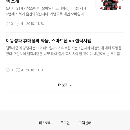
책 소개
않다. 사실 스마트폰에 익숙하지 않은 어르신들이라면 작
글 내용
은 화면에 정전기 방식으로 동작하는 스마트폰을 휴대폰으
드디어 21세기북스에서 [모바일 이노베이션]이라는 제 4
로 사용하기에 부담스러운 것이 사실이다. 또, 이미 전화 기
5번째 저서가 출간되었습니다. 기념으로 내년 모바일 시장
능에 충실한 피쳐폰의 최적화된 통화 기능은 스마트폰이
전망을 해보려 합니다. (책 소개 후 맨 아래에 정리) ====
작성시간
0
4
2010. 11. 8.
따라잡기란 쉽지 않다. 통화 감도도 우수하고 3~4일..
=========================== "모바일 이노
베이션" 책에는 모바일에 대한 제 생각과 인사이트를 담았
습니다. Fact 위주의 정보를 전달하기 보다는 미래 전략과
이동성과 휴대성의 싸움, 스마트폰 vs 갤럭시탭
비전을 고민할 수 있는 제 생각을 담았으니 모바일 관련해
글 내용
갤럭시탭의 경쟁자는 아이패드일까? 스티브잡스는 7인치의 태블릿에 대해 혹평을
서 전략, 마케팅 등을 담당하시는 분이 보시면 도움이 될 것
했다. 7인치의 갤럭시탭은 너무 작아 출시 즉시 사망할 것이며 내년도에는 크기를 늘
입니다. (교보문고 / 예스24 / 다음책 / 인터파크 / 알라딘)
릴 것이라고 말했다.(http://goo.gl/C3Aq) 여전히 아이패드는 9.7인치를 고수한
특히 책 곳곳에 100여개의 QR코드를 넣어두어서, 도움이
다라는 이야기일까? 스티브잡스는 철저한 비즈니스맨인만큼 언제 7인치 아이패드
될만한 유투브 동영상이나 각종 기사, 참고할만한 이미지,
작성시간
0
4
2010. 11. 8.
를 출시할는지는 모른다. 하지만, 스티브잡스의 말에 공감을 하는 것은 7인치의 화면
통계자료 등을 연결해두었습니다. 책에 대한 궁금증도 QR
은 애매한 것이 사실이라는 것이다. 10인치에 가까운 아이패드는 들고 다니며 사용
코드..
할 수 있는 제품은 아니다. 즉, Mobility를 보장하지 않는다. 반면 7인치의 갤럭시탭
더보기
은 쉽게 들고 다니며 사용할 수 있을만큼 Mobility를 보장한다. 즉, 아이패드는 Port
ability(휴대성)는 뛰어나지만 M..
의안내
티스토리
로그인
고객센터