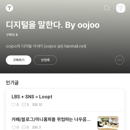
검색하기
티스토리
디지털을 말한다. By oojoo
구독자
4
oojoo의 디지털 이야기 (oojoo (at) hanmail.net)
구독하기
방명록
신고하기 레이어
열기
인기글
LBS + SNS = Loopt
0
5
조회
10
카페/블로그/미니홈피를 위협하는 나우콤의
신병기, 오피
0
0
조회
3