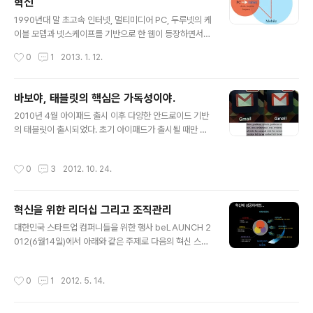
혁신
프라인 카머스/쇼핑의 디지털화 5. HW와 SW 그리고 서
글 내용
비스 결합을 통한 IoT 패러다임의 시도
1990년대 말 초고속 인터넷, 멀티미디어 PC, 두루넷의 케
이블 모뎀과 넷스케이프를 기반으로 한 웹이 등장하면서
자연스레 PC통신은 도태되었다. 2000년대말 3G, 아이
작성시간
0
1
2013. 1. 12.
폰, 앱을 기반으로 한 모바일이 등장하면서 모바일 인터넷
사용량은 급증하면서 자연스레 과거 PC통신의 몰락이 웹
의 데자뷰가 되는걸까? 지금까지의 상황을 보건데, 스마트
바보야, 태블릿의 핵심은 가독성이야.
폰의 사용량이 급증하며 부분 PC 웹에 영향을 준 것은 사
글 내용
2010년 4월 아이패드 출시 이후 다양한 안드로이드 기반
실이다. 게다가 모바일에서의 인터넷 서비스들이 PC 웹에
의 태블릿이 출시되었다. 초기 아이패드가 출시될 때만 해
전혀 기대지 않고도 생존을 넘어 성장을 하고 있다. 그렇다
도 많은 언론과 전문가들은 키보드도 없고, USB 포트도 없
보니 PC 웹의 사용량이 침체가 아닌 하락하고 있는 것이
으며, 플래시와 멀티태스킹을 지원하지 않고, 기존 윈도우
사실이다. 아마 올해가 지나면서 모바일에서의 인터넷 사
작성시간
0
3
2012. 10. 24.
에서 사용하던 SW와 호환도 되지 않는 이 제품은 망할거
용 시간이 PC 웹의 사용 시간을 앞설 것이다. 그렇지만, 이
라고 했다. 하지만, 아이패드는 비웃기라도 하듯 출시 28
미 PC 웹은 PC통신과 달리 ..
일만에 100만대를 돌파했다. 아이패드는 9.7인치의 작은
혁신을 위한 리더십 그리고 조직관리
크기와 키보드조차 필요없이 손가락만으로 조작할 수 있는
글 내용
노트북으로 책, 잡지, 인터넷 서핑, 동영상, 게임 등의 다양
대한민국 스타트업 컴퍼니들을 위한 행사 beLAUNCH 2
한 작업을 할 수 있다는 것으로 혁신을 만들어냈다. 그리고,
012(6월14일)에서 아래와 같은 주제로 다음의 혁신 스토
약 1년 후 더 가벼워지고 얇아졌음에도 더 빨라진 아이패드
리를 발표했습니다. [발표 영상] "다음의 모바일, TV 혁신
2가 출시되었다. 물론 아이패드 2는 출시 당일에만 60만
의 원동력에 대한 이야기" 다음은 스마트폰 시장에 2008
작성시간
0
1
2012. 5. 14.
대(공급 부족), 이..
년부터 준비를 하면서 다음지도앱, 모바일웹, 다음앱, TV
팟 등으로 혁신적인 서비스를 통해 시장을 리딩하고, 스마
트TV에도 다음TV라고 하는 혁신 플랫폼을 만들면서 선도