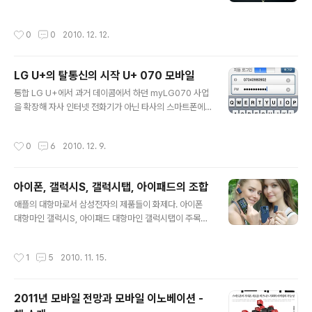
어 그리고 인터넷 서비스 사업(광고 등)으로 신성장 동력을
기술들이 바로 그런 것들이다. 말로 검색을 가능하게 해준
꾸준히 찾고 있다. 반면 구글은 모바일 OS인 안드로이드를
음성인식 기술이나 스마트폰의 카메라로 거리를 비추면 상
작성시간
0
0
2010. 12. 12.
공짜로 제..
가 정보를 보여주는 증강현실(AR)도 대표적으로 주목받은
기술이다. 사용자의 위치를 인식해 주변의 맛집 정보와 쿠
폰 정보를 보여주는 LBS 기반의 서비스도 스마트폰의 A-
LG U+의 탈통신의 시작 U+ 070 모바일
GPS 기술 덕분에 주목받았다. 마이피플, 카카오톡과 같은
글 내용
모바일 메신저는 APNS(애플의 푸시 서비스 기술)라는 기
통합 LG U+에서 과거 데이콤에서 하던 myLG070 사업
술 덕분에 서비스가 활성화될 수 있었다. 그런 면에서... 20
을 확장해 자사 인터넷 전화기가 아닌 타사의 스마트폰에
11년 모바일 시장 전반적인 전망에 대한 글과 내년의 스마
서도 사용할 수 있도록 U+ 070 모바일 서비스를 오픈했
트폰 보급대수와 시장점유율에 대한 예측 전망의 글도 참
습니다. 이 서비스는 myLG070의 모바일 서비스로 별도
작성시간
0
6
2010. 12. 9.
고하셔서 함께 보시길.. 그렇다면..
의 인터넷 전화기를 구입하지 않고도 스마트폰(아이폰, 안
드로이드폰)에 어플을 설치해서 사용할 수 있다. 어플의 다
운로드는 무료지만, 해당 어플에 myLG070 서비스에서
아이폰, 갤럭시S, 갤럭시탭, 아이패드의 조합
070 번호를 등록(유료 - 월 2000원 기본료)해야만 사용
글 내용
이 가능하다. 기존 mylg070 사용자라 할지라도 새로운
애플의 대항마로서 삼성전자의 제품들이 화제다. 아이폰
번호를 등록해서 사용해야 한다.(이점이 조금 아쉬움) myl
대항마인 갤럭시S, 아이패드 대항마인 갤럭시탭이 주목을
g070 사용자는 LG U+의 새로운 서비스인 무선 AP 기반
받고 있다. 여러 평가들이 엇갈리고 있지만 어쨌든 이만큼
의 WiFi(LG U+존)를무료로 사용할 수 있다. U+ 070은
화제가 된 것은 그만큼 삼성전자의 제품들이 주목을 받고
작성시간
1
5
2010. 11. 15.
스마트폰 ..
있다는 반증이다. 호불호가 갈리는 이 4가지 제품들은 어
떤 조합으로 사용하는 것이 가장 좋을까? ◈ 피쳐폰과 갤
럭시탭의 조합 아직도 스마트폰을 이용하고 있지 않다면
2011년 모바일 전망과 모바일 이노베이션 -
아예 갤럭시탭 하나로 스마트폰을 대신하는 것도 나쁘지