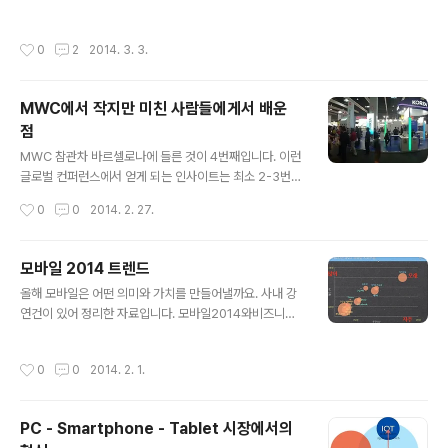
고 이렇게 인입된 트래픽은 고스란히 서비스로 이어지고 비즈니스의 기회로 만들 수
색 서비스인 얀덱스의 서비스가 탑재되어 있기도 하다. 무
있었습니다. 웹 시작 페이지 경쟁이 스마트폰 속으로 옮겨와 새로운 경쟁이 시작되고
엇보다 주목할 점은 노키아 X의 잠금화면과 홈화면의 UI는
작성시간
0
2
2014. 3. 3.
있습니다. ▷ 홈 화면의 중요성과 가치 한 때 유행처럼 웹에서 불었던 개인화 서비스
우리가 흔히 보아오던 구글의 UX가 아니다. MS의 윈도우
가 주목받지 못하고 사그라든 가장 큰 이유는 사용자가 추가로 해야 할 일들이 번거
폰의..
롭기 때문입니다. 개인화 서비스를 사용하려면 사용자가 어떤 정보와 서비스에 관심
MWC에서 작지만 미친 사람들에게서 배운
이 있는지 설정을 강요해야 했기에 실패했습니다. 아무리 훌륭한 서비스라 할지라도
점
사용자의 선택을 강요하고 필요 이상의 번거로움을 제공하면 수용될 수 없..
글 내용
MWC 참관차 바르셀로나에 들른 것이 4번째입니다. 이런
글로벌 컨퍼런스에서 얻게 되는 인사이트는 최소 2-3번
방문하면서, 경험 속에서 트렌드의 변화상을 익히고 부스
작성시간
0
0
2014. 2. 27.
의 구성과 사람들의 반응들 속에서 얻을 수 있습니다. 가지
않아도 모든 것이 인터넷으로 공개되고 뉴스와 블로그로
자세하게 요약되는 세상임에도 불구하고 컨퍼런스에 가서
모바일 2014 트렌드
배울 수 있는 것은 현장 속에서 얻게 되는 경험 속 진실입니
글 내용
올해 모바일은 어떤 의미와 가치를 만들어낼까요. 사내 강
다. 그 진실 속의 인사이트는 쉽게 나타나지 않기 때문에 첫
연건이 있어 정리한 자료입니다. 모바일2014와비즈니스
술에 배부를 수 없고, 두 세번의 반복과 내공 속에서 얻게
전략 from Kim jeehyun 간단 정리하면.. 1. 니치 마켓이
됩니다. 아무튼, 저는 이번 MWC 2014에서 얻게 된 가장
라 부를 수 없는 굵직한 버티컬 포탈들이 모바일에서는 웹
큰 수확은... 버즈피아의 미친 마케팅입니다. 아래 사진 속
작성시간
0
0
2014. 2. 1.
보다 더 크게 주목받고 성장할 것이라는 점 2. 지역 광고 시
에서 무엇을 발견할 수 있을까요? 출처 : 전종홍님의 페이
장이 모바일에서 비즈니스 가치를 만들어내며 큰 시장 형
스북 좌측은 사람들로 ..
성을 할 수 있는 준비가 될 거라는 점 3. Traffic을 본격적
PC - Smartphone - Tablet 시장에서의
으로 monetization하기 위한 다양한 노력과 시도 4. 오