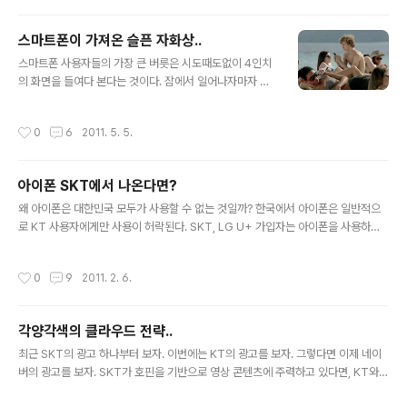
라고 답합니다. 누군가 묻더군요. 대한민국 50%인 2500
만명을 넘으면 뭐냐고... 제 답은 "Life" 즉, '일상'입니다.
스마트폰이 가져온 슬픈 자화상..
즉, 삶이 되는 것이죠.
글 내용
스마트폰 사용자들의 가장 큰 버릇은 시도때도없이 4인치
의 화면을 들여다 본다는 것이다. 잠에서 일어나자마자 시
작된 이 버릇은 집을 나서고, 버스를 기다리고, 거리를 걸으
면서, 회사 엘레베이터로 이어진다. 회사에서도 예외는 아
작성시간
0
6
2011. 5. 5.
니다. 회의를 하던 중에, 커피 한잔하면서, 심지어는 바로
앞에 대화 상대가 있음에도 불구하고 여전히 시선은 상대
의 눈이 아닌 작은 스마트폰 화면을 향한다. 카페와 지하철,
아이폰 SKT에서 나온다면?
버스에서 시선을 돌려보면 스마트폰 화면에서 시선을 떼지
글 내용
못하는 사람을 쉽게 만나게 된다. 특히 놀이동산과 마트에
왜 아이폰은 대한민국 모두가 사용할 수 없는 것일까? 한국에서 아이폰은 일반적으
서 많은 남성들은 그 작은 화면에 시선을 사로 잡혀 옆에 있
로 KT 사용자에게만 사용이 허락된다. SKT, LG U+ 가입자는 아이폰을 사용하기
는 가족들의 대화에 건성인 것을 쉽사리 볼 수 있다. 과연
위해 KT로 번호 이동을 해야만 한다.(참고로, 해외에서 구매해온 아이폰을 SKT로
그들은 시급을 다툴만큼 엄청나게 중요한 그 무엇을 보고
등록해서 사용 가능하다.) 만일 SKT에서 아이폰이 공식적으로 출시되면 어떻게 될
작성시간
0
9
2011. 2. 6.
있는 것일까? 그렇게 그들의 시..
까? 사실 아이폰은 세계적으로 대부분 2위 통신사업자와 독점적 계약을 맺어 출시됐
다. 2007년 미국에서 아이폰이 최초 출시될 때 역시 2위 사업자인 AT&T와 아이폰
이 출시됐다. 이후 2011년 2월이 되어서야 1위 사업자인 버라이존을 통해 아이폰이
각양각색의 클라우드 전략..
출시됐다. 한국도 2009년 말 KT를 통해 아이폰이 출시된 이후 아직까지 SKT를 통
글 내용
해서 출시되지 않고 있다. 만일 SKT에서 아..
최근 SKT의 광고 하나부터 보자. 이번에는 KT의 광고를 보자. 그렇다면 이제 네이
버의 광고를 보자. SKT가 호핀을 기반으로 영상 콘텐츠에 주력하고 있다면, KT와 L
G U+ 그리고 네이버/다음은 데이터 기반(파일-문서/사진 등)에 집중하고 있다. 삼