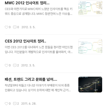
MWC 2012 인사이트 정리...
하고 있다. 사실 덩치가 커져버린 기업에서 꾸준한 혁신을
글 내용
만들어내기란 만만한 일이 아니다. 그럼에도 불구하고 다
CES와 마찬가지로 MWC에서 느꼈던 인사이트를 핵심 키
음이 꾸준히 서비스 혁신을 해올 수 있었던 비결에 대해 소
워드 중심으로 공개합니다. MWC 참관전에 느낀 이슈들
개한다. 스타트업도 그 어떤 기업보다 최고의 혁신을 필요
MWC 2012 참관기
로 하는만큼 다음의 사례가 큰 도움이 될 수 있으리라 생각
작성시간
0
0
2012. 3. 5.
된다. 다음이 생뚱맞게 스타트..
CES 2012 인사이트 정리..
글 내용
이번 CES 2012를 다녀와서 느낀 점들을 정리한 마인드맵
입니다. 지인분들이 개별적으로 인사이트를 물어와서, 아
예 공개합니다. (사내 전략과 관련된 사항 및 경쟁사들에 대
한 세부 언급을 제외한 공개 무방한 내용만 선별해 공개합
작성시간
0
2
2012. 3. 5.
니다.) CES 2012 참관기 CES 2012에서의 TV와 자동
차
패션, 트렌드 그리고 문화를 넘어....
글 내용
작년말부터 떠들고 다니던 이야기가 부메랑이 되어 종종
인용되고 있습니다. 상기의 숫자에 대한 제 개인적 근거는
그간 여러 서비스와 디바이스 그리고 플랫폼의 보급대수와
사용자수 등을 가늠해보고 개인적으로 짐작해보니 대충 산
작성시간
0
2
2011. 6. 28.
출되더군요. 구체 근거를 제시하라면, "제 감일 뿐"이예요