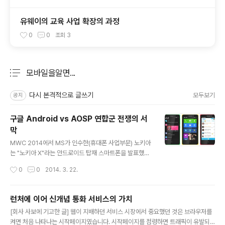
유웨이의 교육 사업 확장의 과정
0
0
조회
3
모바일을알면...
분류 전체보기
주요 글 목록
다시 본격적으로 글쓰기
모두보기
공지
구글 Android vs AOSP 연합군 전쟁의 서
막
글 내용
MWC 2014에서 MS가 인수한(휴대폰 사업부문) 노키아
는 "노키아 X"라는 안드로이드 탑재 스마트폰을 발표했다.
자체 모바일 OS를 가지고 있는 MS가 안드로이드를 탑재
작성시간
0
0
2014. 3. 22.
한 스마트폰을 출시하는 것을 허락한 것이다. 하지만, 노키
아 X는 구글의 모바일 서비스가 탑재되지 않은 스마트폰이
다. AOSP(Android Open Source Project)로 개발된
런처에 이어 신개념 통화 서비스의 가치
노키아 X에는 노키아의 스토어와 Here map이라는 노키
글 내용
[회사 사보에 기고한 글] 웹이 지배하던 서비스 시장에서 중요했던 것은 브라우저를
아 지도가 탑재되어 있다. 또한, Skype와 라인, 페이스북,
켜면 처음 나타나는 시작페이지였습니다. 시작페이지를 점령하면 트래픽이 유발되
MS의 빙과 같은 서비스들이 탑재되어 있다. 러시아의 검