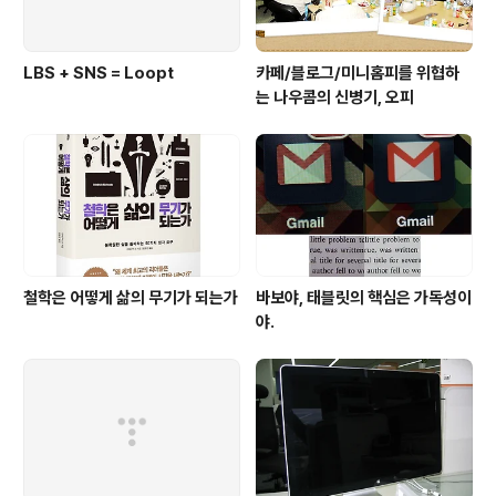
LBS + SNS = Loopt
카페/블로그/미니홈피를 위협하
는 나우콤의 신병기, 오피
철학은 어떻게 삶의 무기가 되는가
바보야, 태블릿의 핵심은 가독성이
야.