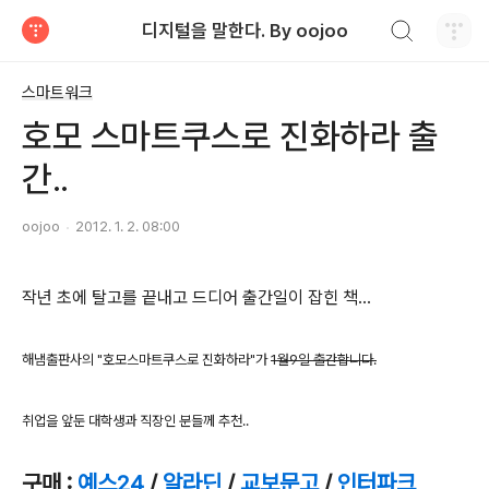
검색하기
디지털을 말한다. By oojoo
티스토리
스마트워크
호모 스마트쿠스로 진화하라 출
간..
oojoo
2012. 1. 2. 08:00
작년 초에 탈고를 끝내고 드디어 출간일이 잡힌 책...
해냄출판사의 "호모스마트쿠스로 진화하라"가
1월9일 출간합니다.
취업을 앞둔 대학생과 직장인 분들께 추천..
구매 :
예스24
/
알라딘
/
교보문고
/
인터파크