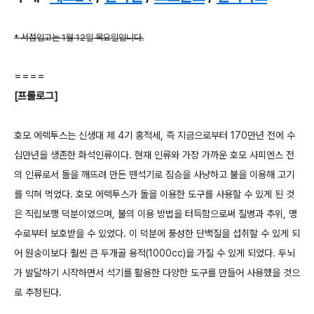
* 서점입고는 1월 12일 목요일입니다.
====
[프롤로그]
호모 에렉투스는 신생대 제 4기 홍적세, 즉 지금으로부터 170만년 전에 수
십만년을 생존한 화석인류이다. 현재 인류와 가장 가까운 호모 사피엔스 전
의 인류로서 돌을 깨뜨려 만든 뗀석기로 짐승을 사냥하고 불을 이용해 고기
를 익혀 먹었다. 호모 에렉투스가 돌을 이용한 도구를 사용할 수 있게 된 것
은 직립보행 덕분이었으며, 불의 이용 방법을 터득함으로써 질병과 추위, 맹
수로부터 보호받을 수 있었다. 이 덕분에 풍성한 단백질을 섭취할 수 있게 되
어 원숭이보다 훨씬 큰 두개골 용적(1000cc)을 가질 수 있게 되었다. 두뇌
가 발달하기 시작하면서 석기를 활용한 다양한 도구를 만들어 사용했을 것으
로 추정된다.