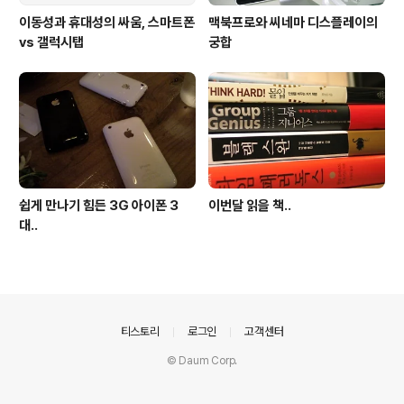
이동성과 휴대성의 싸움, 스마트폰
맥북프로와 씨네마 디스플레이의
vs 갤럭시탭
궁합
쉽게 만나기 힘든 3G 아이폰 3
이번달 읽을 책..
대..
의안내
티스토리
로그인
고객센터
© Daum Corp.