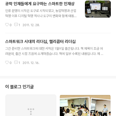
공학 인재들에게 요구하는 스마트한 인재상
글 내용
인류 문명의 시작은 도구로 시작되었고, 농업혁명과 산업
혁명 이후 디지털 혁명 역시나 도구의 변화와 함께 태동되
었다. 1990년대 PC의 등장과 2000년대 인터넷의 보급
0
1
2011. 12. 28.
은 우리 삶을 크게 변화시켰다. 특히 직장인들의 책상은 P
C와 인터넷으로 인하여 크게 바뀌었다. 볼펜과 인주, 자 그
리고 산더미같은 서류와 스탬프, 전화, 팩스, 복사기가 지배
스마트워크 시대의 리더십, 헬리콥터 리더십
하던 사무실 책상과 사무환경은 PC와 인터넷이 가져온 디
글 내용
지털 혁명으로 인하여 완전히 바뀌었다. 사무실 책상 위에
그간 준비한 스마트워크에 대한 서적은 1월9일 출간됩니다. 책 제목이 조금 어
는 19인치 모니터와 마우스, 키보드 그리고 전화기 정도가
려운데, 출간 시점 즈음에 소개하겠습니다. 책에 일부 수록된 내용입니다. 제 최
차지하고 있다. 그런데, 2010년 스마트폰의 본격적인 보
대 관심사 중 하나인 리더십에 대한 생각 하나... ============ 2) 스마트
급과 함께 시대를 스마트 혁명으로 또다른 전환기를 맞이
0
1
2011. 12. 16.
시대에 필요한 헬리콥터 리더십 사실 스마트 시대에 가장 요구되는 최상의 리더
하고 있다. 1~3년 후 우리가 근무할 직장은 또 어떤 변화를
십은 헬리콥터 리더십이다. 급변하는 현대 사회에서 발빠른 의사결정과 실행력,
맞이할까? 이 변화 속에 ..
추진력을 갖추는 것은 가장 중요한 역량이다. 세상이 워낙 빨리 바뀌기 때문에
시장 트렌드를 간파하고 그에 맞는 전략을 선택해 빠르게 실행하지 않으면 도태
되는 것이 최근 산업의 동향이다. 이러한 트렌드에 안성맞춤인 것이 헬리콥터
이 블로그 인기글
리더십이다. 디테일을 챙겨야 하는 시대 IT 기술의 발전은 우리 사회를 너무 빠
르게 변화시..