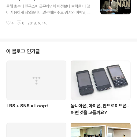
글 내용
다. 하지만, 대부분의 디지털 트랜스포메이션이 실질적인 성과로 이어지지 못하
올해 초부터 연구소에 근무하면서 이전보다 슬랙을 더 많
는 이유는 기술 만능주의에 빠져 있기 때문이다. 기업 혁신의 과정에..
이 사용하게 되었습니다.일전에는 주로 위키와 이메일, 드
랍박스를 이용하는 comm이 많았던 것과 큰 차이입니다.
4
0
2018. 9. 14.
게다가 슬랙을 이용하다보니 자연스럽게 구글독스의 이용
도 많아졌습니다. 워낙 슬랙이 타 서비스와 연동이 잘 되다
보니 자연스럽게 슬랙에서 시작해 다양한 툴로의 유입이
커지고, 혼자가 아닌 함께 사용하는 경험도 커져가고 있습
니다.기존의 메일, 위키, 드랍박스와 비교해 슬랙, 구글독스
이 블로그 인기글
등을 이용한 커뮤니케이션과 협업의 가장 큰 차이는 무얼
까요?메일은 자료를 전송하면서 설명을 하고 의견을 게진
하며 정보와 생각을 일방향으로 전달하기에 적합합니다.
서로 의견을 주고 받기에는 부족함이 있는데다가 수신자가
3명 이상 넘어가면, 대화 상대를 떠올리기 어려워 제..
LBS + SNS = Loopt
옴니아폰, 아이폰, 안드로이드폰..
어떤 것을 고를까요?