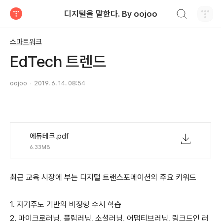
검색하기
디지털을 말한다. By oojoo
티스토리
스마트워크
EdTech 트렌드
oojoo
2019. 6. 14. 08:54
에듀테크.pdf
6.33MB
최근 교육 시장에 부는 디지털 트랜스포메이션의 주요 키워드
1. 자기주도 기반의 비정형 수시 학습
2. 마이크로러닝, 플립러닝, 소셜러닝, 어댑티브러닝, 링크드인 러