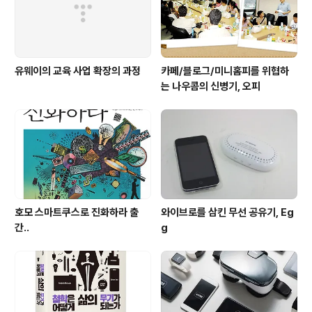
유웨이의 교육 사업 확장의 과정
카페/블로그/미니홈피를 위협하
는 나우콤의 신병기, 오피
호모 스마트쿠스로 진화하라 출
와이브로를 삼킨 무선 공유기, Eg
간..
g