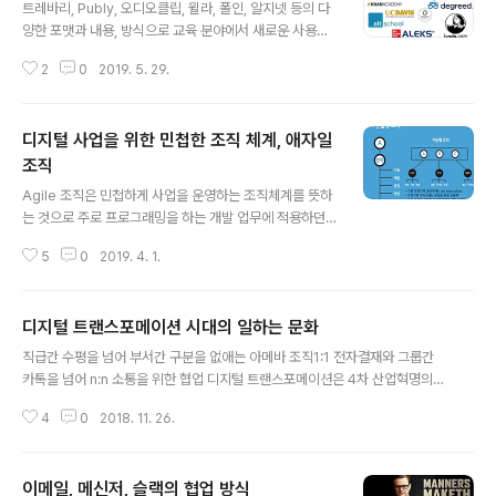
트레바리, Publy, 오디오클립, 윌라, 폴인, 알지넷 등의 다
양한 포맷과 내용, 방식으로 교육 분야에서 새로운 사용자
경험을 제시하는 스타트업들이 늘어가고 있다. 또한, 유투
2
0
2019. 5. 29.
브(세바시, TED)와 인스타그램(책식주의)을 활용해 독창
적인 방식으로 콘텐츠를 구성하고 전달하면서 지식을 전달
하는 방식이 다양해지고 있다. 한마디로 정해진 장소에 모
디지털 사업을 위한 민첩한 조직 체계, 애자일
여 강사의 강연을 듣는 형태로 진행되던 push형 교육과 필
요한 정보를 찾아서 학습을 하며 배우는 pull형 지식 사이
조직
글 내용
의 경계가 허물어지며 통합되고 있다. "① 프로그램을 탐
Agile 조직은 민첩하게 사업을 운영하는 조직체계를 뜻하
색, 참여하는 과정 → ② 콘텐츠의 포맷 → ③ 지식을 전달
는 것으로 주로 프로그래밍을 하는 개발 업무에 적용하던
하는 형식 → ④ 교육생과 강사의 커뮤니케이션 형태 → ⑤
방식이다. 주로 이같은 조직체계는 빠른 업무 추진력을 필
교육 후 성과를 측정하고 활용하는 방식 → ⑥ 교육 기획과
5
0
2019. 4. 1.
요로 하는 스타트업과 기술 혁신이 사업의 중요한 성공요
구성”의 전 과정에..
소인 인터넷 기업에서 적용되어오고 있다. 그런데 최근들
어 애자일 조직 체계가 굴뚝 산업인 금융, 제조, 에너지 등
디지털 트랜스포메이션 시대의 일하는 문화
의 분야와 덩치큰 대기업들에도 스며들고 있다. 과연 애자
글 내용
일 조직은 사업 혁신의 만병통치약일까? 왜 애자일 조직에
직급간 수평을 넘어 부서간 구분을 없애는 아메바 조직1:1 전자결재와 그룹간
대한 관심이 급증하고 있는 것일까? 21세기에 접어들면서
카톡을 넘어 n:n 소통을 위한 협업 디지털 트랜스포메이션은 4차 산업혁명의
기술의 발전은 고속화되면서 우리 일상과 사회 그리고 산
시대에 기업이 ICT 기술을 이용해 경영 효율화와 사업 혁신을 추구하는 것을 뜻
업을 크게 변화시키고 있다. 20년간 벌어진 일들을 보자.
4
0
2018. 11. 26.
한다. 이때 사용되는 기술로는 전통적인 운영관리 시스템인 ERP. CRM, SCM
컴퓨터와 인터넷으로 전 세계의 뉴스와 정보를 신문이나
등의 업그레이드부터 백엔드 시스템인 클라우드, 블록체인 , 빅데이터를 이용한
잡지, TV가 아닌 포탈 검색과 카페, 블..
DDDM(Data Driven Decision Managemnet) 그리고 사물 인터넷, 인공
이메일, 메신저, 슬랙의 협업 방식
지능, 모바일 및 로봇, VR, AR, 3D 프린팅 등의 최신 기술에 이르기까지 다양하