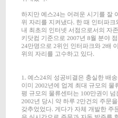
하지만 예스
24
는 어려운 시기를 잘
위 자리를 지켜냈다
.
한 때 인터파크
내 최초의 인터넷 서점으로서의 자
키닷컴 기준으로
2007
년
8
월 분야 
24
만명으로
2
위인 인터파크와
2
배 
위의 자리를 고수하고 있다
.
1.
예스
24
의 성공비결은 충실한 배송
이미
2002
년에 업계 최대 규모의 
평 규모의 물류센터는
100
만권이 넘
2002
년 당시 약 하루
2
만건의 주문을
갖추었었다
.
게다가 자체 개발한 주
은 실시간으로 주문과 자동 발주를 