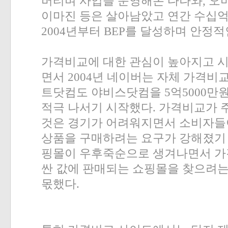
버티며 사업을 운영해온 다나와
,
오
이마진 등은 살아남았고 연간 수십
2004
년부터
BEP
를 달성하며 안정적
가격비교에 대한 관심이 높아지고 
면서
2004
년 네이버는 자체 가격비
트닷컴도 야비스닷컴을
5
억
5000
만원
적극 나서기 시작했다
.
가격비교가 
것은 경기가 어려워지면서 소비자들
상품을 구매하려는 요구가 강해졌기
핑몰이 우후죽순으로 생겨나면서 가
싼 값에 판매되는 쇼핑몰을 찾으려는
몫했다
.