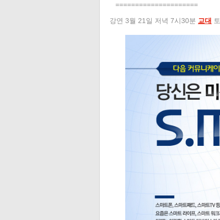
=====================
강연 3월 21일 저녁 7시30분
교대
토