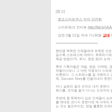
[참고]
호모스마트쿠스 저자 강연회
http://bit.ly/yk
스마트워크 인터뷰
강연 3월 21일 저녁 7시30분
교대
=====================
왠만큼 똑똑한 인재들에게 부족한 것은(
일수록 스트레스에 약하다. 똑똑하기에
해갈 방법(이직, 퇴사, 창업 등)이 눈
특히 기획자들은 개발, 영업, 마케팅,
역할이다보니 그 어떤 직종보다 스트레
비롯된다. 그 스트레스를 잘 극복하고 
즉, Success Story를 만들어내지 못한
아니 실패의 결과 조차도 내지 못한다.
회사를, 조직을 옮겨 다니는 도피자의 
주변에 좀 똑똑하다 싶은 인재들이 눈에
를 제대로 견디지 못한다면 제 아무리 
는 것도 필요하지만, 정말 훌륭한 인