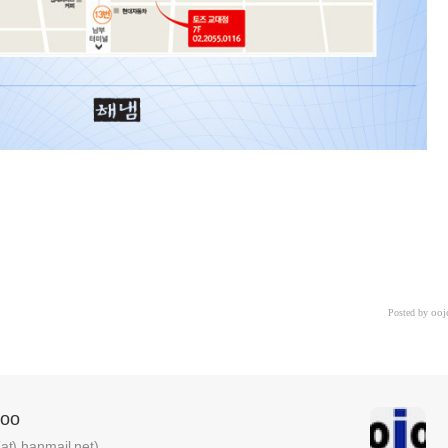
ooj
Posted by
oo
) hanmail.net)