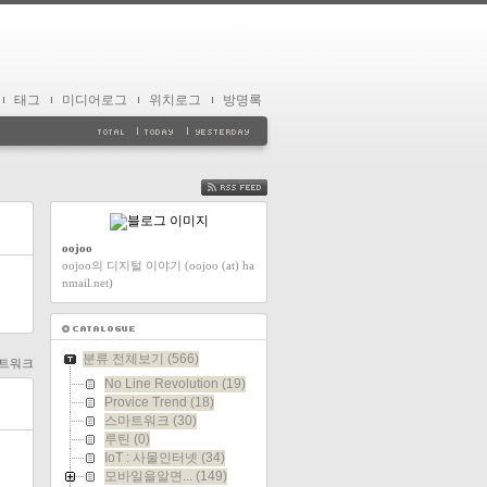
태그
미디어로그
위치로그
방명록
FEED
oojoo
oojoo의 디지털 이야기 (oojoo (at) ha
nmail.net)
분류 전체보기
(566)
트워크
No Line Revolution
(19)
Provice Trend
(18)
스마트워크
(30)
루틴
(0)
IoT : 사물인터넷
(34)
모바일을알면...
(149)