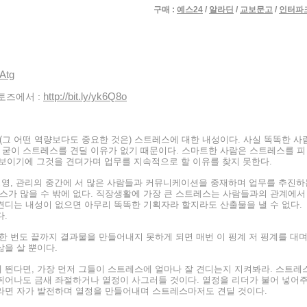
구매 :
예스24
/
알라딘
/
교보문고
/
인터파
AAtg
http://bit.ly/yk6Q8o
토즈에서 :
그 어떤 역량보다도 중요한 것은) 스트레스에 대한 내성이다. 사실 똑똑한 사
 굳이 스트레스를 견딜 이유가 없기 때문이다. 스마트한 사람은 스트레스를 피
에 보이기에 그것을 견뎌가며 업무를 지속적으로 할 이유를 찾지 못한다.
 경영, 관리의 중간에 서 많은 사람들과 커뮤니케이션을 중재하며 업무를 추진하
스가 많을 수 밖에 없다. 직장생활에 가장 큰 스트레스는 사람들과의 관계에서
견디는 내성이 없으면 아무리 똑똑한 기획자라 할지라도 산출물을 낼 수 없다.
다.
 한 번도 끝까지 결과물을 만들어내지 못하게 되면 매번 이 핑계 저 핑계를 대
삶을 살 뿐이다.
 띈다면, 가장 먼저 그들이 스트레스에 얼마나 잘 견디는지 지켜봐라. 스트레
뛰어나도 금새 좌절하거나 열정이 사그러들 것이다. 열정을 리더가 불어 넣어
재라면 자가 발전하며 열정을 만들어내며 스트레스마저도 견딜 것이다.