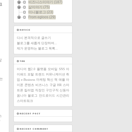
비즈니스이야기
(187)
크
삶이야기
(75)
미니블로그
(23)
From egloos
(29)
다시 본격적으로 글쓰기
블로그를 새롭게 단장하며...
제가 운영하는 블로그 목록...
람
미디어
웹2.0
플랫폼
모바일
SNS
아
이패드
포탈
트렌드
커뮤니케이션
취
는
업
e-Business
마케팅
혁신
책
애플
아
이폰
콘텐츠
비즈니스
구글
HR
스마
트폰
킬러앱
직장인
구인구직
신동아
옴니아
블로그
안드로이드
시간관리
스마트워크
며
스
주