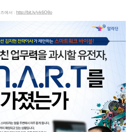
http://bit.ly/yk6Q8o
즈에서 :
«
»