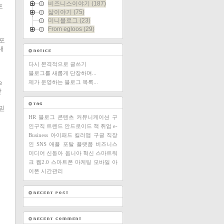
비즈니스이야기
(187)
포
삶이야기
(75)
미니블로그
(23)
From egloos
(29)
포
대
다시 본격적으로 글쓰기
블로그를 새롭게 단장하며...
e
제가 운영하는 블로그 목록...
잣
믿
HR
블로그
콘텐츠
커뮤니케이션
구
인구직
트렌드
안드로이드
책
취업
e-
Business
아이패드
킬러앱
구글
직장
인
SNS
애플
포탈
플랫폼
비즈니스
미디어
신동아
옴니아
혁신
스마트워
크
웹2.0
스마트폰
마케팅
모바일
아
이폰
시간관리