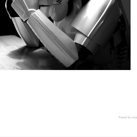
«
»
ooj
Posted by