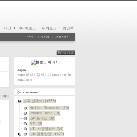
태그
미디어로그
위치로그
방명록
FEED
oojoo
oojoo의 디지털 이야기 (oojoo (at) ha
nmail.net)
이야기
분류 전체보기
(566)
No Line Revolution
(19)
Provice Trend
(18)
스마트워크
(30)
이
루틴
(0)
IoT : 사물인터넷
(34)
모바일을알면...
(149)