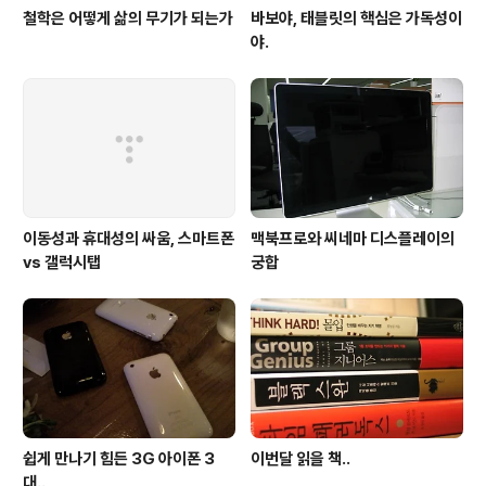
철학은 어떻게 삶의 무기가 되는가
바보야, 태블릿의 핵심은 가독성이
야.
이동성과 휴대성의 싸움, 스마트폰
맥북프로와 씨네마 디스플레이의
vs 갤럭시탭
궁합
쉽게 만나기 힘든 3G 아이폰 3
이번달 읽을 책..
대..