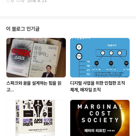
에게 얼마를 보냈다)만 기록할 수 있을 뿐이다. 하지만, 거
0
0
2018. 8. 23.
를 쓴다. 늘 자기를 부르는지 알고 마이크를 열어둔채 집안
래내역만 공개될 뿐 그 거래한 당사자들이 누구인지 알 수
의 모든 소리에 귀를 기울인다. 간혹 잘못 알아듣고 TV 시
는 없다. 그래서 익명성으로 보호받을..
청을 방해를 하곤 한다. 간혹 갑자기 노래가 나오고, 잘못
알아들었다고 떠들어대는 것이 당혹스럽지만 집안 전등을
켜고 끄며, 에어콘을 동작시키고, 날씨와 라디오, 뉴스, 음
이 블로그 인기글
악을 들을 때 유용해서 이 정도는 참고 산지 1년이 훌쩍 지
나고 있다.그렇게 스마트 스피커와 함께 지내며 앞으로 T
V, 컴퓨터, 스마트폰에 이어 이 스피커가 어떤 경험과 가치
를 만들어낼지 주목하고 있다.무엇보다 스마트 스피커의
등장은 웹 검색과 스마..
스파크와 꿈을 설계하는 힘을 읽
디지털 사업을 위한 민첩한 조직
고...
체계, 애자일 조직