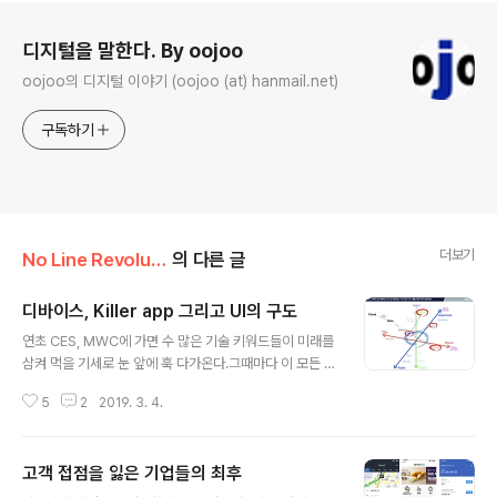
로그 정보
디지털을 말한다. By oojoo
oojoo의 디지털 이야기 (oojoo (at) hanmail.net)
구독하기
더보기
No Line Revolution
의 다른 글
디바이스, Killer app 그리고 UI의 구도
글 내용
연초 CES, MWC에 가면 수 많은 기술 키워드들이 미래를
삼켜 먹을 기세로 눈 앞에 훅 다가온다.그때마다 이 모든 기
술들이 어떤 연관관계를 가지고 우리에게 다가올지 내심
5
2
2019. 3. 4.
궁금하다. 모든 기술이 같은 level로 우리 삶에 녹아들지는
않을텐데.. 그래서, 한 번 상상을 펼쳐본다. 우리가 위치한
공간을 X축으로 두고 한쪽 끝을 집으로 두고 반대편을 도
고객 접점을 잃은 기업들의 최후
시로 두어 본다. 그 공간에서 자주 접하게 되고 사용하게 되
글 내용
는 서비스 즉 킬러앱을 꼽자면, 가정에서는 집안의 각종 기