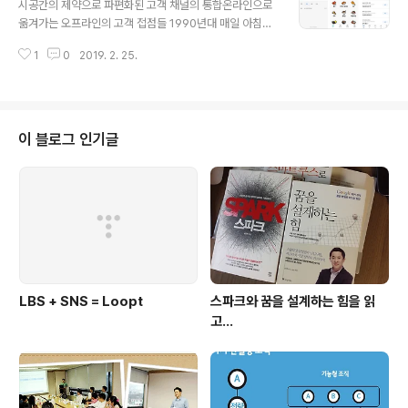
시공간의 제약으로 파편화된 고객 채널의 통합온라인으로
기들을 제어하고 상태를 볼 수 있는 컨트롤러로 정의할 수
옮겨가는 오프라인의 고객 접점들 1990년대 매일 아침마
있다. 또한. 도시 공간에서의 킬러앱은 목적지까지 이동하
다 배달되는 문 앞의 신문지를 통해 간 밤의 세상 돌아가는
고 이동 중 사용할 수 있는 교통 전반의 서비스인 모빌리티
1
0
2019. 2. 25.
소식을 듣고, 밤 9시에 거실에 모여 앉아 TV 뉴스를 통해
가 되지 않을까. 또한, 인터넷으로 연결되어 서비스를 사용
서 하룻 동안의 주요 이슈를 보았다. 언론사와 공중파 방송
할 때 필요로 하..
사가 미디어 시장의 주도권을 잡고 있었다. 하지만, 지금 언
론사는 포탈이, 방송은 유투브가 대체한지 오래다. 아니 이
제는 인스타그램, 스냅챗, 틱톡과 같은 새로운 인터넷 미디
이 블로그 인기글
어가 우리의 눈과 귀를 사로 잡고 있다. 이제 우리는 더 이
상 언론사가 배달해준 신문지를 읽지 않고, 방송사가 제한
된 시간에 송출해주는 한정된 뉴스에 얽매이지 않는다. 카
카오톡과 페이스북이 다양한 시각의 콘텐츠를 시공간의 제
약없이 쏟아내면서 이전보다 더 ..
LBS + SNS = Loopt
스파크와 꿈을 설계하는 힘을 읽
고...