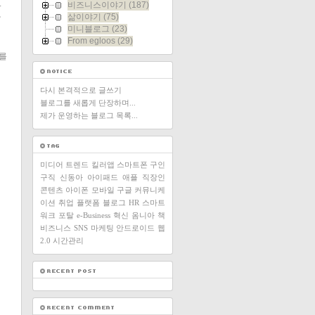
.
비즈니스이야기
(187)
로
삶이야기
(75)
미니블로그
(23)
From egloos
(29)
지
y를
다시 본격적으로 글쓰기
블로그를 새롭게 단장하며...
제가 운영하는 블로그 목록...
미디어
트렌드
킬러앱
스마트폰
구인
구직
신동아
아이패드
애플
직장인
콘텐츠
아이폰
모바일
구글
커뮤니케
이션
취업
플랫폼
블로그
HR
스마트
워크
포탈
e-Business
혁신
옴니아
책
비즈니스
SNS
마케팅
안드로이드
웹
2.0
시간관리