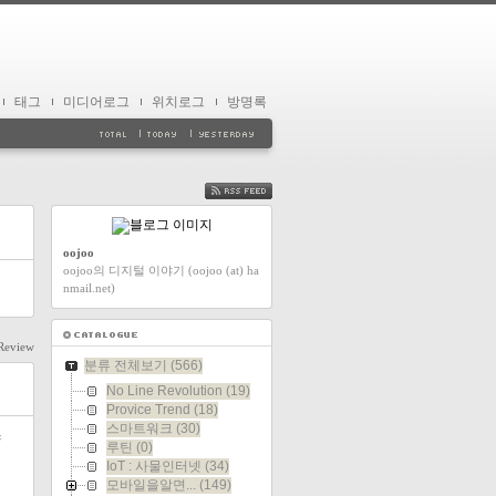
태그
미디어로그
위치로그
방명록
FEED
oojoo
oojoo의 디지털 이야기 (oojoo (at) ha
nmail.net)
Review
분류 전체보기
(566)
No Line Revolution
(19)
Provice Trend
(18)
스마트워크
(30)
스
루틴
(0)
IoT : 사물인터넷
(34)
모바일을알면...
(149)