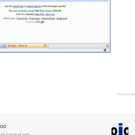
ooj
Posted by
oo
) hanmail.net)