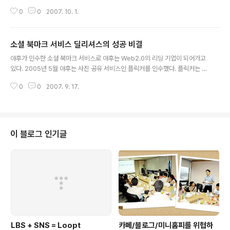
자도 매년 증가 추세이다. 특히 대학 입시 시장은 치열하다. 그런데 유웨이가 바
0
0
2007. 10. 1.
로 입시 시장에서 사업의 기회를 잡은 것은 바로 원서접수 시장이다. 매년 입시
철이면 원서접수를 위해 길게 줄을 서서 접수대 앞에 기다리던 불편함을 해소하
고 인터넷으로 쉽게 전국 400여개 대학에 원서접수를 할 수 있도록 해주는 접
소셜 북마크 서비스 딜리셔스의 성공 비결
수 대행 시장을 기회로 본 것이다. 1999년 6월에 국내 최초로 인터넷 대입 원
글 내용
서접수 서비스를 제공하면서 새로운 시장 개척에 성공한 유웨이의 비즈니스 모
야후가 인수한 소셜 북마크 서비스로 야후는 Web2.0의 리딩 기업이 되어가고
델을 살펴본다. 유웨이는 원서접수에서 시작해 입시 교육, 성인 교육 그리고 취
있다. 2005년 5월 야후는 사진 공유 서비스인 플릭커를 인수했다. 플릭커는 소
업 교육 등에 이르기까지 ..
셜 포토 서비스로 기존의 사진 저장 서비스들과는 달리 사용자들이 웹에 저장한
0
0
2007. 9. 17.
사진에 태그를 이용해 주석을 달고 이를 공유할 수 있다. 이후 이벤트를 사용자
들이 공유하여 일정을 관리할 수 있는 Upcoming.org를 10월에 인수했다. 그
리고 최근 12월에는 딜리셔스라는 소셜 북마킹 사이트를 인수했다. 이들 3가지
서비스들의 공통점은 모두 소셜 네트워크에 기반한 인터넷 서비스라는 점이다.
소셜 네트워크는 한마디로 인맥을 뜻하는 것으로 인맥에 기반한 소셜 네트워크
이 블로그 인기글
기술(Social Network Application, SNA)은 미국의 인터넷 전문지..
LBS + SNS = Loopt
카페/블로그/미니홈피를 위협하