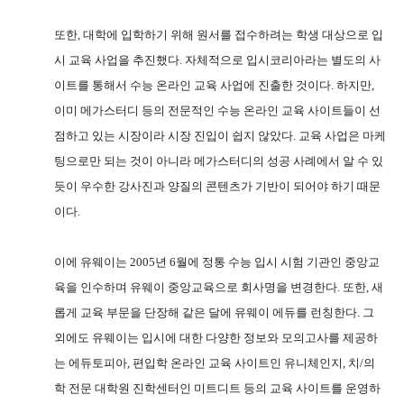
또한
,
대학에 입학하기 위해 원서를 접수하려는 학생 대상으로 입
시 교육 사업을 추진했다
.
자체적으로 입시코리아라는 별도의 사
이트를 통해서 수능 온라인 교육 사업에 진출한 것이다
.
하지만
,
이미 메가스터디 등의 전문적인 수능 온라인 교육 사이트들이 선
점하고 있는 시장이라 시장 진입이 쉽지 않았다
.
교육 사업은 마케
팅으로만 되는 것이 아니라 메가스터디의 성공 사례에서 알 수 있
듯이 우수한 강사진과 양질의 콘텐츠가 기반이 되어야 하기 때문
이다
.
이에 유웨이는
2005
년
6
월에 정통 수능 입시 시험 기관인 중앙교
육을 인수하며 유웨이 중앙교육으로 회사명을 변경한다
.
또한
,
새
롭게 교육 부문을 단장해 같은 달에 유웨이 에듀를 런칭한다
.
그
외에도 유웨이는 입시에 대한 다양한 정보와 모의고사를 제공하
는 에듀토피아
,
편입학 온라인 교육 사이트인 유니체인지
,
치
/
의
학 전문 대학원 진학센터인 미트디트 등의 교육 사이트를 운영하