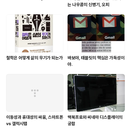
는 나우콤의 신병기, 오피
철학은 어떻게 삶의 무기가 되는가
바보야, 태블릿의 핵심은 가독성이
야.
이동성과 휴대성의 싸움, 스마트폰
맥북프로와 씨네마 디스플레이의
vs 갤럭시탭
궁합