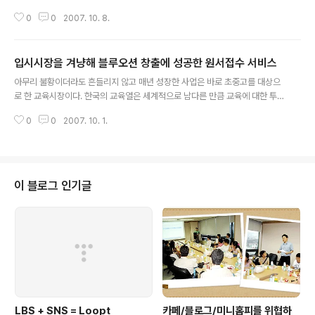
대학으로 가는 관문을 담당하고 있으며 많은 고등학교 학생들을 사용자로 하고
0
0
2007. 10. 8.
있다. 이같은 타겟을 활용해 원서접수 외의 신규사업으로 확장, 발전시킨 것이
유웨이의 성공적인 사업 운영의 비결이다. 대학 입시에 도움이 되는 내신성적
자동산출 서비스와 원서 접수기간 중 대학별 경쟁률 속보 및 합격자 발표 등의
입시시장을 겨냥해 블루오션 창출에 성공한 원서접수 서비스
유료화 서비스를 통해 콘텐츠 유료화를 진행했다. 또한, 대학에 입학하기 위해
글 내용
원서를 접수하려는 학생 대상으로 입시 교육 사업을 추진했다. 자체적으로 입시
아무리 불황이더라도 흔들리지 않고 매년 성장한 사업은 바로 초중고를 대상으
코리아라는 별도의 사이트를 통해서 수능 온라인 교육 사업에 진출한 것이다.
로 한 교육시장이다. 한국의 교육열은 세계적으로 남다른 만큼 교육에 대한 투
하지만, 이미 메가스터디 등..
자도 매년 증가 추세이다. 특히 대학 입시 시장은 치열하다. 그런데 유웨이가 바
0
0
2007. 10. 1.
로 입시 시장에서 사업의 기회를 잡은 것은 바로 원서접수 시장이다. 매년 입시
철이면 원서접수를 위해 길게 줄을 서서 접수대 앞에 기다리던 불편함을 해소하
고 인터넷으로 쉽게 전국 400여개 대학에 원서접수를 할 수 있도록 해주는 접
수 대행 시장을 기회로 본 것이다. 1999년 6월에 국내 최초로 인터넷 대입 원
서접수 서비스를 제공하면서 새로운 시장 개척에 성공한 유웨이의 비즈니스 모
이 블로그 인기글
델을 살펴본다. 유웨이는 원서접수에서 시작해 입시 교육, 성인 교육 그리고 취
업 교육 등에 이르기까지 ..
LBS + SNS = Loopt
카페/블로그/미니홈피를 위협하