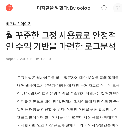
검색하기
디지털을 말한다. By oojoo
티스토리
비즈니스이야기
월 꾸준한 고정 사용료로 안정적
인 수익 기반을 마련한 로그분석
oojoo
2007. 10. 15. 08:30
로그분석은 웹사이트를 찾는 방문자에 대한 분석을 통해 통계를
내어 웹사이트의 운영과 마케팅에 대한 근거 자료로 삼는데 도움
이 된다
.
웹사이트의 운영 전략을 수립하기 위해서는 철저한 백데
이터를 기본으로 해야 한다
.
현재의 웹사이트에 대한 정확한 분석
없이는 현황을 진단할 수 없다
.
정확한 진단을 위해 필요한 것이
웹로그 분석이며 한국에서는
2004
년부터 시장 규모가 확대되기
시작했지만
,
연간 시장 규모가 전체
100
억이 되지 않을만큼 아직