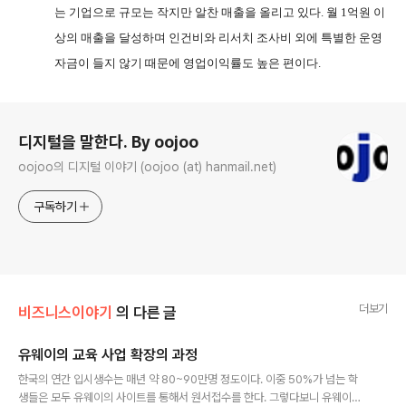
는 기업으로 규모는 작지만 알찬 매출을 올리고 있다
.
월
1
억원 이
상의 매출을 달성하며 인건비와 리서치 조사비 외에 특별한 운영
자금이 들지 않기 때문에 영업이익률도 높은 편이다
.
로그 정보
디지털을 말한다. By oojoo
oojoo의 디지털 이야기 (oojoo (at) hanmail.net)
구독하기
더보기
비즈니스이야기
의 다른 글
유웨이의 교육 사업 확장의 과정
글 내용
한국의 연간 입시생수는 매년 약 80~90만명 정도이다. 이중 50%가 넘는 학
생들은 모두 유웨이의 사이트를 통해서 원서접수를 한다. 그렇다보니 유웨이는