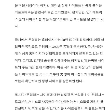
은 작은 시장이다
.
하지만
,
인터넷 전체 사이트들의 통계 분석을
리포트해주는 랭킹사이트인 코리안클릭
,
랭키닷컴
,
인터메트릭
스 등의 사이트처럼 적은 직원으로 뛰어난 수익률을 달성하고 있
다
.
국내에서 운영되는 홈페이지수는
.kr
만
60
만개 정도이다
.
이중 상
업적인 목적으로 운영되는
.co.kr
은
77%
에 육박한다
.
즉
,
약
46
만
개 이상의 홈페이지가 상업적으로 홈페이지가 운영되고 있는 것
이다
.
그리고
,
인터넷 순위를 집계해주는 랭키닷컴에 등록된 사이
트의 수는
3
만
3
천개 가량이다
.
이들 사이트 중 가장 많이 방문하
는 사이트가 어떤 곳이고 하루에 몇 명이 어느정도의 페이지뷰를
보는지 확인하려면 랭킹 사이트를 방문하면 된다
.
또
,
내가 운영하는 사이트에 대한 심도깊은 분석을 하기 위해서는
로그분석 서비스를 사용해야 한다
.
이러한 서비스들을 가리켜 웹
컨설팅의 범주에 넣을 수 있다
.
이들 사이트들은 비록 규모는 작지