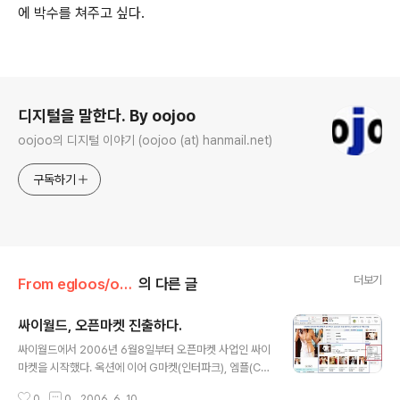
에 박수를 쳐주고 싶다.
로그 정보
디지털을 말한다. By oojoo
oojoo의 디지털 이야기 (oojoo (at) hanmail.net)
구독하기
더보기
From egloos/oojoo's Say
의 다른 글
싸이월드, 오픈마켓 진출하다.
글 내용
싸이월드에서 2006년 6월8일부터 오픈마켓 사업인 싸이
마켓을 시작했다. 옥션에 이어 G마켓(인터파크), 엠플(CJ
몰)로 오픈마켓 시장이 춘추전국 시대를 방불케 했는데 SK
0
0
2006. 6. 10.