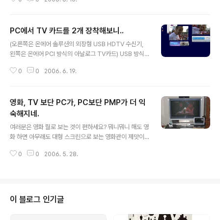
커뮤니케이션즈마저 뛰어든 것이다. 싸이월드와 네이트온
이라는 강력한 지인 개념의 커뮤니티 서비스가 있었기에,
이것을 기반으로 EC 사업에 도전한 것이다.(Daum이 카페
PC에서 TV 카드를 2개 장착해보니..
를 기반으로 하여 Commerce로 확장한 것처럼..) 작년
글 내용
말, 싸이월드에서 EC를 한다고 했을 때에 미니홈피를 기반
(오른쪽은 온에어 솔루션의 외장형 USB HDTV 수신기,
으로 한 장터 개념의 서비스일 줄 알았다. 하지만, 현재 오
왼쪽은 온에어 PCI 방식의 아날로그 TV카드) USB 방식
픈된 싸이마켓은 철저한 오픈마켓 서비스이다. 사업자등록
의 HDTV 튜너와 PCI 방식의 TV 수신카드 2개를 장착해
증을 갖춘 사업자만이 물건을 등록할 수 있다.(도움말을 보
0
0
2006. 6. 19.
서 2개의 프로그램을 각각 구동해보았다. 2개의 프로그램
니, 나도 팔기라는 메뉴가 있는 것으로 보아 향후 일반 개인
은 서로 충돌없이 TV 프로그램을 실행해주었다. 마치 TV
간 거래도 지원할 것으로 보..
에서 2개의 방송 프로그램이 중첩되어 보이는 것처럼 2개
영화, TV 보단 PC가, PC보단 PMP가 더 익
의 TV 화면을 볼 수 있었다. 이렇게 2개를 각각 따로따로
실행해서 보니, HDTV 수신 튜너의 선명함을 제대로 느낄
숙해지네.
글 내용
수 있었다. 물론 두 개의 프로그램은 서로 다른 TV 채널을
여러분은 영화 뭘로 보는 것이 편하세요? 뭐니뭐니 해도 영
수신할 수도 있다. ^^ 조금 헷갈리지만 재미있네~~~
화 하면 아무래도 대형 스크린으로 보는 영화관이 제맛이
죠. 하지만, 매일 영화권 가는 것이 그리 만만한 것도 아니
0
0
2006. 5. 28.
고 원하는 영화만을 볼 수 있는 것도 아니니 아무래도 TV
처럼 커다란 화면이 꿩보다는 닭이겠죠. 그래서, 수년 전에
고화질의 HDTV를 구입했고, 구색을 맞추기 위해 DivX 플
레이어와 앰프까지도 연결했습니다. 그런데, 정작 이 TV를
켠지는 수년 동안 한 100번? 거의 1주일에 한 두 번 정도
이 블로그 인기글
밖에 켜질 않고 있네요. 컴퓨터 앞에 앉아 있는 경우가 대부
분이니 아무래도 TV를 켜는 경우가 적어진 것입니다. 게다