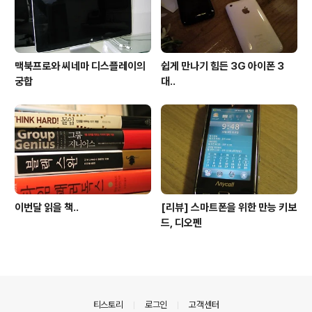
맥북프로와 씨네마 디스플레이의
쉽게 만나기 힘든 3G 아이폰 3
궁합
대..
이번달 읽을 책..
[리뷰] 스마트폰을 위한 만능 키보
드, 디오펜
의안내
티스토리
로그인
고객센터