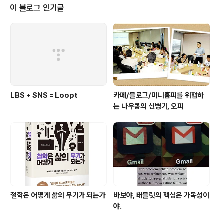
하겠죠. 사양은 이렇습니다. * 메인보드 : 아수스 P5B-E
이 블로그 인기글
(P965) * CPU : 누보 NA3-775P 무소음쿨러 + 인텔
코어2 듀오 콘로 E6400 2.13GHz * RAM : 디지웍스 D
DR2 1GB SDRAM (PC2-6400/DDR2 800) X 4개 *
그래픽카드 : 앱솔루트 XFX 지포스 7600GT..
LBS + SNS = Loopt
카페/블로그/미니홈피를 위협하
는 나우콤의 신병기, 오피
철학은 어떻게 삶의 무기가 되는가
바보야, 태블릿의 핵심은 가독성이
야.