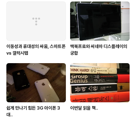
이동성과 휴대성의 싸움, 스마트폰
맥북프로와 씨네마 디스플레이의
vs 갤럭시탭
궁합
쉽게 만나기 힘든 3G 아이폰 3
이번달 읽을 책..
대..