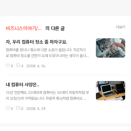
더보기
비즈니스이야기/컴퓨터이야기
의 다른 글
자, 우리 컴퓨터 청소 좀 하자구요.
글 내용
컴퓨터를 켰더니 평소와 다른 소음이 들립니다. 직감적으
로 컴퓨터 청소를 안한지 오래 되었구나라는 생각이 들더
군요. 바로 케이스를 뜯어 보니 "헉" 먼지가 산을 이룹니다.
0
4
2008. 6. 16.
케이스에 붙은 쿨링팬과 CPU 쿨러 그리고 CPU 바로 아
래 있는 그래픽 카드 기판과 하드디스크 위에 먼지가 수북
히 쌓여 있습니다. 먼지가 어찌나 많이 쌓여 있는지 집안의
내 컴퓨터 사양은..
모든 먼지가 컴퓨터 속으로 들어간 것이 아닌가 싶더군요.
글 내용
물티슈를 아래에 받히고, 컴퓨터용 브러시를 이용해서 먼
10년 전만해도 20대에게 컴퓨터는 30대의 자동차처럼 부
지를 털어내기 시작했습니다. 그렇지 않아도 좁은 책상 아
의 상징(?)에 가까왔습니다. 자동차 튜닝처럼 컴퓨터도 열
래에 먼지가 매케하게 날리더군요. 진공청소기를 가져와
심히 튜닝하며 업그레이드하고 가꿨던 것이 엊그제 같네
덩어리진 먼지를 흡입했습니다. 다시, 브러시로 먼지를 털
0
0
2008. 5. 29.
요. 지금 사용하는 컴퓨터도 이전처럼은 아니지만 1년 동안
어내었고, 잘 털어지지 않는 먼지는 물티슈로 닦아 냈습니
꾸준히 업그레이드를 해오며 튜닝해오고 있습니다. 전체적
다. 그리고, 압축공기를 이용해서 눈에 ..
으로 당시 구입가로 300여만원이 훌쩍 넘지만, 지금 비슷
한 사양으로 구입한다면 200여만원 미만으로 구입이 가능