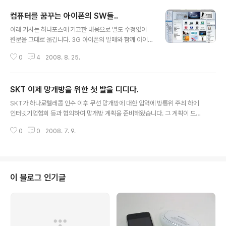
컴퓨터를 꿈꾸는 아이폰의 SW들..
글 내용
아래 기사는 하나포스에 기고한 내용으로 별도 수정없이
원문을 그대로 옮깁니다. 3G 아이폰의 발매와 함께 아이튠
즈 스토어에서는 새로운 메뉴가 생성되었다. 바로 Apple
0
4
2008. 8. 25.
App Store이다. 앱 스토어에서는 약 1,200개의 어플들
이 등록되어 있으며 오늘도 새로운 어플이 속속 등록되고
있다. 게다가 세계 여러 국가별로 오픈되었다. 물론 아이튠
SKT 이제 망개방을 위한 첫 발을 디디다.
즈에서 한국 전용 애플 앱 스토어를 만나볼 수 있다. 아이폰
글 내용
이 없는 사용자라면 아이팟터치를 이용해서 이들 SW를 설
SKT가 하나로텔레콤 인수 이후 무선 망개방에 대한 압력에 방통위 주최 하에
치할 수 있다. 이제 아이폰, 아이팟터치의 펌웨어 2.0 버전
인터넷기업협회 등과 협의하여 망개방 계획을 준비해왔습니다. 그 계획이 드디
은 컴퓨터처럼 SW를 쉽게 설치해서 다양한 용도로 확장해
어 방통위에 제출되었고 그 계획에 따라 향후 SKT의 휴대폰에는 WAP/WWW
서 사용할 수 있는 똑똑한 모바일 컴퓨터로 만들어준다. ◈
0
0
2008. 7. 9.
초기화면에 새로운 UI의 주소검색창이 포함되게 되었습니다. 그간은 휴대폰에
애플 앱 스토어 사용기 애플 앱 스토어는 아이폰 혹은 아이
서의 인터넷 초기화면에 이통사의 자사 서비스 위주로만 구성되어 다른 인터넷
팟터치에서 사용할 수..
서비스를 연결할 수 있는 기회가 박탈되었습니다. 하지만, 앞으로는 PC에서 W
WW 브라우저 실행 후에 주소표시줄에 사용자가 원하는 사이트를 입력하고 바
로 연결할 수 있는 것처럼 휴대폰에서도 인터넷 초기화면에서 특정 사이트의 U
이 블로그 인기글
RL or 윙키번호를 입력하고 직접 이동할 수 있게 된 것이죠. 그런데, 재미있게
도 PC에서의 WWW 주소표시..