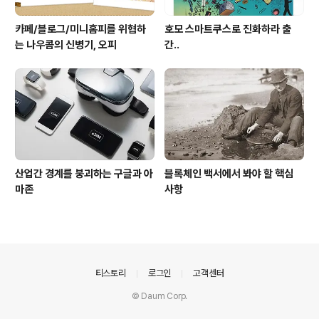
카페/블로그/미니홈피를 위협하
호모 스마트쿠스로 진화하라 출
는 나우콤의 신병기, 오피
간..
산업간 경계를 붕괴하는 구글과 아
블록체인 백서에서 봐야 할 핵심
마존
사항
의안내
티스토리
로그인
고객센터
© Daum Corp.