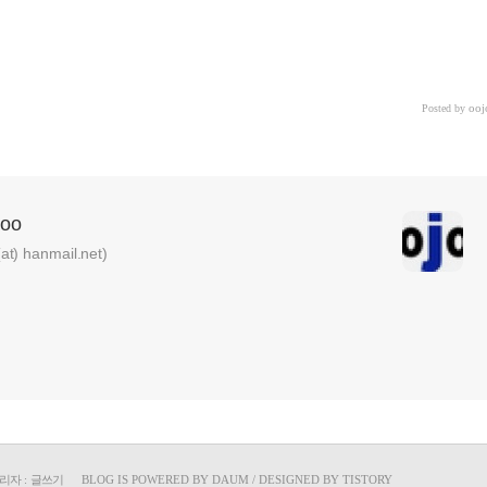
ooj
Posted by
oo
) hanmail.net)
리자
:
글쓰기
BLOG IS POWERED BY
DAUM
/ DESIGNED BY
TISTORY