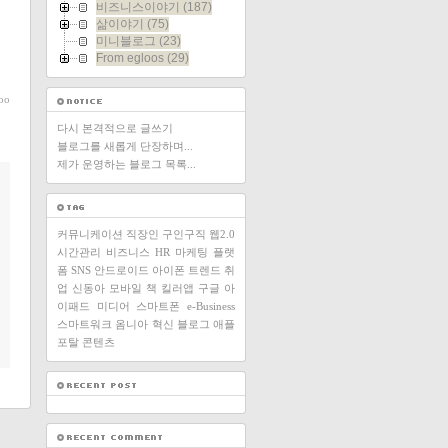
비즈니스이야기
(187)
삶이야기
(75)
미니블로그
(23)
From egloos
(29)
oo
다시 본격적으로 글쓰기
블로그를 새롭게 단장하며...
제가 운영하는 블로그 목록...
커뮤니케이션
직장인
구인구직
웹2.0
시간관리
비즈니스
HR
마케팅
플랫
폼
SNS
안드로이드
아이폰
트렌드
취
업
신동아
모바일
책
킬러앱
구글
아
이패드
미디어
스마트폰
e-Business
스마트워크
옴니아
혁신
블로그
애플
포탈
콘텐츠