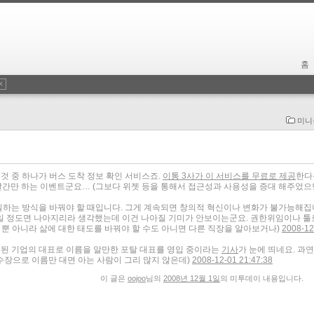
홈
미니
 것 중 하나가 버스 도착 정보 확인 서비스죠.
이통 3사가 이 서비스를 무료로 제공
한다
한달간만 하는 이벤트군요…
(그보다 위젯 등을 통해서 접근성과 사용성을 증대 해주었으
하는 방식을 바꿔야 할 때입니다. 그게 계속되면 창의적 혁신이나 변화가 불가능해집
주일 정도면 나아지리라 생각했는데 이건 나아질 기미가 안보이는군요. 권한위임이나 툴
 뿐 아니라 삶에 대한 태도를 바꿔야 할 수도 아니면 다른 직장을 알아보거나)
2008-12
리된 기업의 대표로 이름을 알만한 포탈 대표를 영입 중이라는
기사
가 눈에 띄네요. 과연
 수장으로 이름만 대면 아는 사람이 그리 많지 않은데)
2008-12-01 21:47:38
이 글은
oojoo
님의
2008년 12월 1일
의 미투데이 내용입니다.