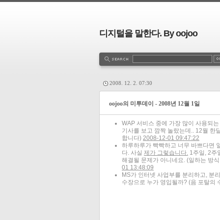
디지털을 말한다. By oojoo
2008. 12. 2. 07:30
oojoo의 미투데이 - 2008년 12월 1일
WAP 서비스 중에 가장 많이 사용되는
기사를 보고 깜짝 놀랐는데.. 12월 
합니다)
2008-12-01 09:47:22
하루하루가 빡빡하고 너무 바쁘다면 일
다. 사실
제가 그렇습니다.
1주일, 2
해결될 문제가 아니네요.
(일하는 방식
01 13:48:09
MS가 인터넷 사업부를 분리하고, 분
수장으로 누가 영입될까?
(음 포탈의