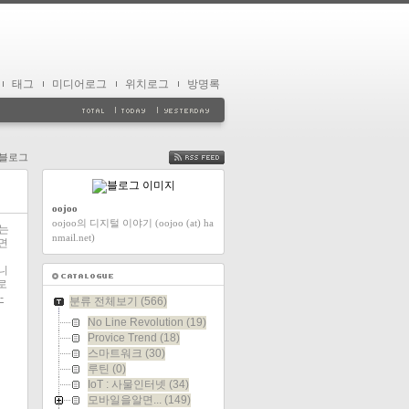
태그
미디어로그
위치로그
방명록
블로그
FEED
oojoo
oojoo의 디지털 이야기 (oojoo (at) ha
는
nmail.net)
면
니
로
-
분류 전체보기
(566)
No Line Revolution
(19)
Provice Trend
(18)
스마트워크
(30)
루틴
(0)
IoT : 사물인터넷
(34)
모바일을알면...
(149)