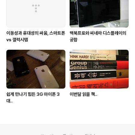
이동성과 휴대성의 싸움, 스마트폰
맥북프로와 씨네마 디스플레이의
vs 갤럭시탭
궁합
쉽게 만나기 힘든 3G 아이폰 3
이번달 읽을 책..
대..
의안내