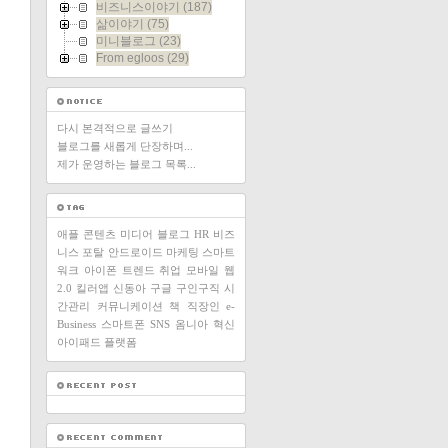
비즈니스이야기
(187)
삶이야기
(75)
미니블로그
(23)
From egloos
(29)
다시 본격적으로 글쓰기
블로그를 새롭게 단장하며...
제가 운영하는 블로그 목록...
애플
콘텐츠
미디어
블로그
HR
비즈
니스
포탈
안드로이드
마케팅
스마트
워크
아이폰
트렌드
취업
모바일
웹
2.0
킬러앱
신동아
구글
구인구직
시
간관리
커뮤니케이션
책
직장인
e-
Business
스마트폰
SNS
옴니아
혁신
아이패드
플랫폼
니