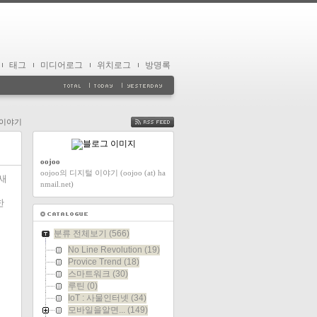
태그
미디어로그
위치로그
방명록
일이야기
FEED
oojoo
oojoo의 디지털 이야기 (oojoo (at) ha
새
nmail.net)
한
분류 전체보기
(566)
No Line Revolution
(19)
Provice Trend
(18)
스마트워크
(30)
루틴
(0)
IoT : 사물인터넷
(34)
모바일을알면...
(149)