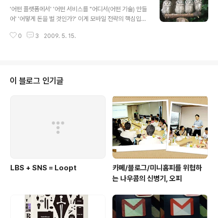
글 내용
로그램을 실행하거나, 아이폰이 대기모드로 들어가거나,
'어떤 플랫폼에서' '어떤 서비스를 "어디서(어떤 기술) 만들
WiFi 연결이 끊어지면 전화를 수신할 수 없죠. 그리고, 아
어' '어떻게 돈을 벌 것인가?' 이게 모바일 전략의 핵심입니
이폰을 귀에 가져다 대면 자동으로 액정이 꺼지는 기능도
다. 특히 중요한 것은 "자꾸만 손이 가는" = "매일 한 번은
지원되지 않습니다. 하지만, 3G 연결이 불가능한 아이팟터
0
3
2009. 5. 15.
반드시 실행해야 하는" 것이 킬러앱으로 자리 잡을 수 있다
치 사용자들에게 전화를 할 수 있다는(그것도 저렴하게) 점
는 것입니다. 그렇기에 모바일은 WWW보다도 오히려 더
이 가장..
욱더 Lockin 효과가 크게 될 확률이 크며 서비스 평가 지
표로서 UV보다 방문수가 더 중요할 수 있습니다. 아울러
로컬라이제이션도 무척 중요한 과제가 될 것입니다. 그런
이 블로그 인기글
면에서 자문하게 됩니다. 현재 내가 사용하는 스마트폰에
서 가장 자주 보는 서비스가 무엇인지... 날씨, 시계(인터넷
연계 서비스는 아니죠), 메일, 캘린더, 트위터, 주식정보, 뉴
스 정도가 아닐까 싶군요. 그리고, 중요한 것 하나.. 모바일
은..
LBS + SNS = Loopt
카페/블로그/미니홈피를 위협하
는 나우콤의 신병기, 오피