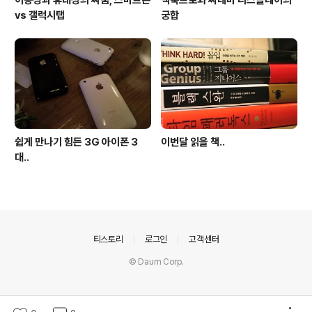
이동성과 휴대성의 싸움, 스마트폰
맥북프로와 씨네마 디스플레이의
vs 갤럭시탭
궁합
쉽게 만나기 힘든 3G 아이폰 3
이번달 읽을 책..
대..
의안내
티스토리
로그인
고객센터
© Daum Corp.