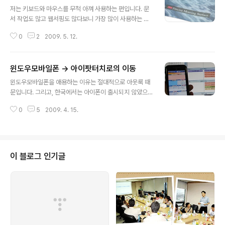
글 내용
하는데 여간 방해가 되는 것이 아닙니다. ^^ 트위터의 성공
저는 키보드와 마우스를 무척 아껴 사용하는 편입니다. 문
을 보면서... 많은 것을 느끼게 되네요. ^^ 서비스는 역사처
서 작업도 많고 웹서핑도 많다보니 가장 많이 사용하는 이
럼 반복된다는 것과... WWW 이외의 SW와 모바일 등으로
두 입력장치에 투자도 아끼지 않는 편이죠. 그래서, 27만
서비스 플랫폼이 컨버징된다는 것 등등..
0
2
2009. 5. 12.
원이나 되는 비싼 키보드를 사용하기도 하고, 왠만한 마우
스보다 비싼 호사스러운 마우스패드를 이용하기도 합니다.
마우스는 이해할만해도 마우스패드까지 그렇게 비싼 것을
윈도우모바일폰 -> 아이팟터치로의 이동
구입해서 사용할 필요가 있을까 하는 의구심이 들지만.. 막
글 내용
상 비싼 마우스패드를 수 년간 사용해보니 역시 투자하기
윈도우모바일폰을 애용하는 이유는 절대적으로 아웃룩 때
를 잘 했다 싶은 생각이 드네요. 약 1만원에 육박하는 3M
문입니다. 그리고, 한국에서는 아이폰이 출시되지 않았으
의 마우스패드만 해도 훌륭한 것이 사실이지만, 강화유리
니 외부에서 이동 중 메일을 확인할 때는 어쩔 수 없이 3G
나 STEEL로 된 마우스패드를 사용하다보니 도저히 다른
0
5
2009. 4. 15.
윈도우모바일폰에 기댈 수 밖에 없죠. 테스트를 위해 과감
마우스패드를 사용할 수 없게 되더군요. 한 때는 마우스 아
하게 윈도우모바일폰에서 아이팟터치로의 이동을 시도했
래에 패드써클을 부착해서 마우스를 좀 더..
습니다. (물론 전화 기능은 별도로 피쳐폰을 사용해야죠.)
추후 아이폰이 나온다면 윈도우모바일폰을 사용하던 분들
은 저와 같은 경험을 하시게 될 듯.. [우려점] 1. 아웃룩의 주
이 블로그 인기글
소록, 작업, 메모, 캘린더를 어떻게 사용해야지? 2. 메일은
어떻게 이용해야지? 대충 위 2가지가 가장 큰 걱정이더군
요. [해결책] 1. 캘린더 : Google Calendar Sync 프로
그램으로 아웃룩의 일정을 구글캘린더와 동기화합니다. 2.
주소록 : 아웃..