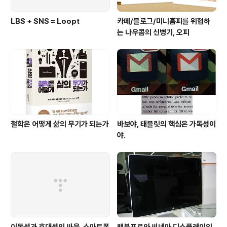
LBS + SNS = Loopt
카페/블로그/미니홈피를 위협하
는 나우콤의 신병기, 오피
철학은 어떻게 삶의 무기가 되는가
바보야, 태블릿의 핵심은 가독성이
야.