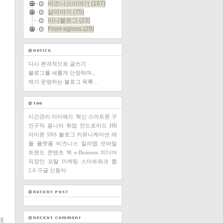
비즈니스이야기
(187)
삶이야기
(75)
미니블로그
(23)
From egloos
(29)
다시 본격적으로 글쓰기
블로그를 새롭게 단장하며...
제가 운영하는 블로그 목록...
시간관리
아이패드
혁신
스마트폰
구
인구직
옴니아
취업
안드로이드
HR
아이폰
SNS
블로그
커뮤니케이션
애
플
플랫폼
비즈니스
킬러앱
모바일
트렌드
콘텐츠
책
e-Business
미디어
직장인
포탈
마케팅
스마트워크
웹
2.0
구글
신동아
제