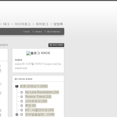
태그
미디어로그
위치로그
방명록
일이야기
FEED
oojoo
oojoo의 디지털 이야기 (oojoo (at) ha
입
nmail.net)
루
니
분류 전체보기
(566)
No Line Revolution
(19)
집
Provice Trend
(18)
는
스마트워크
(30)
루틴
(0)
IoT : 사물인터넷
(34)
졌
모바일을알면...
(149)
용