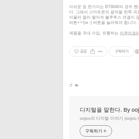
아쉬운 점 한가지는 BT8040의 경우
다. 그래서 스마트폰의 음악을 한쪽 귀로
아울러 멀리 떨어져 블루투스 연결이 끊
버튼+'+'(or -) 버튼을 눌러줘야 합니다.
제품을 국내 수입, 유통하는
이쿠아코리
공감
구독하기
디지털을 말한다. By ooj
oojoo의 디지털 이야기 (oojoo (at
구독하기