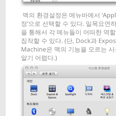
‘App
맥의
환경설정은
메뉴바에서
’
.
정
으로
선택할
수
있다
일목요연
을
통해서
각
메뉴들이
어떠한
역할
. (
, Dock
Expos
짐작할
수
있다
단
과
Machine
은
맥의
기능을
모르는
사
.)
알기
어렵다