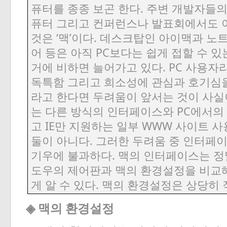
.
퓨터를
종종
보곤
한다
주변
개발자들
퓨터
그리고
컨퍼런스나
발표회에서도
‘
’
.
것은
맥
이다
데스크탑인
아이맥과
노
PC
어
등은
아직
보다는
쉽게
접할
수
있
. PC
거에
비하면
늘어가고
있다
사용자
독특함
그리고
희소성에
관심과
호기심
라고
한다면
두려움이
앞서는
것이
사실
PC
는
다른
방식의
인터페이스와
에서의
IE
WWW
고
만
지원하는
일부
사이트
사
.
둘이
아니다
그러한
두려움
중
인터페
.
기우에
불과하다
맥의
인터페이스는
정
도우의
제어판과
맥의
환경설정을
비교
.
게
알
수
있다
맥의
환경설정은
상당히
◈
맥의
환경설정