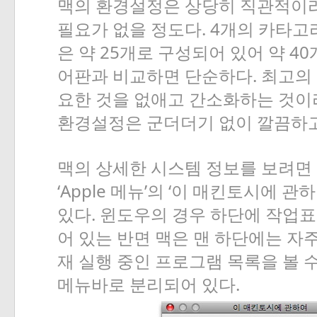
맥의
환경설정은
상당히
직관적이
. 4
필요가
없을
정도다
개의
카타고
25
40
은
약
개로
구성되어
있어
약
.
어판과
비교하면
단순하다
최고의
요한
것을
없애고
간소화하는
것이
환경설정은
군더더기
없이
깔끔하
맥의
상세한
시스템
정보를
보려면
‘Apple
’
‘
메뉴
의
이
매킨토시에
관하
.
있다
윈도우의
경우
하단에
작업표
어
있는
반면
맥은
맨
하단에는
자
재
실행
중인
프로그램
목록을
볼
.
메뉴바로
분리되어
있다