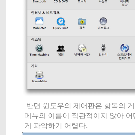
반면
윈도우의
제어판은
항목의
게
메뉴의
이름이
직관적이지
않아
어
.
게
파악하기
어렵다