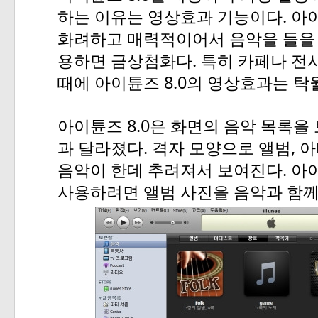
.
하는
이유는
영상효과
기능이다
아
화려하고
매력적이어서
음악을
들을
.
용하면
금상첨화다
특히
카페나
전
8.0
때에
아이튠즈
의
영상효과는
탁
8.0
아이튠즈
은
화면의
음악
목록을
.
,
과
달라졌다
격자
모양으로
앨범
아
.
음악이
한데
추려져서
보여진다
아
사용하려면
앨범
사진을
음악과
함