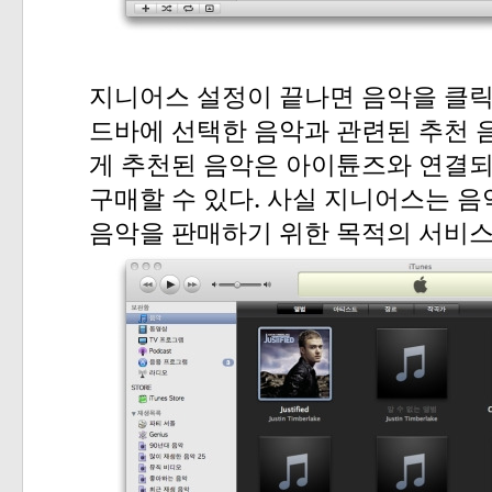
지니어스
설정이
끝나면
음악을
클
드바에
선택한
음악과
관련된
추천
게
추천된
음악은
아이튠즈와
연결
.
구매할
수
있다
사실
지니어스는
음
음악을
판매하기
위한
목적의
서비