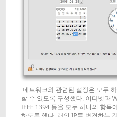
네트워크와
관련된
설정은
모두
하
.
W
할
수
있도록
구성했다
이더넷과
IEEE 1394
등을
모두
하나의
항목
.
IP
하도록
했다
랜의
를
변경하는