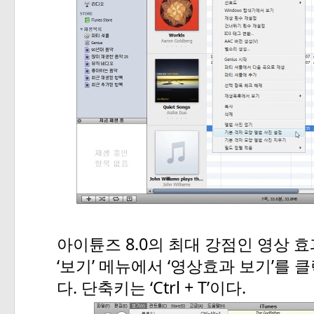
8.0
아이튠즈
의
최대
강점인
영상
효
‘
’
‘
’
보기
메뉴에서
영상효과
보기
를
클
.
‘Ctrl + T’
.
다
단축키는
이다