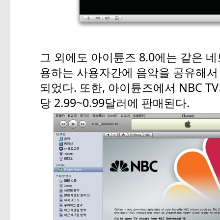
8.0
그
외에도
아이튠즈
에는
같은
네
용하는
사용자간에
음악을
공유해서
.
,
NBC TV
되었다
또한
아이튠즈에서
2.99~0.99
.
당
달러에
판매된다