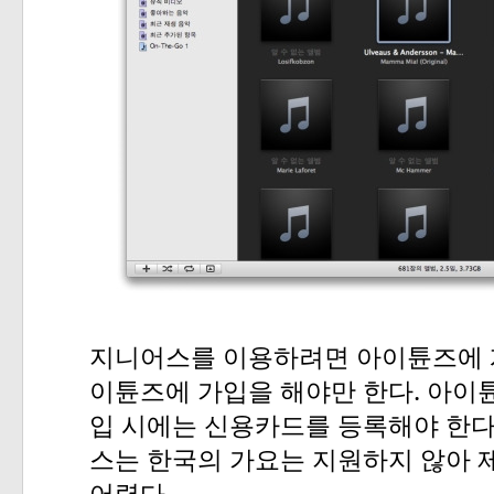
지니어스를
이용하려면
아이튠즈에
.
이튠즈에
가입을
해야만
한다
아이
입
시에는
신용카드를
등록해야
한
스는
한국의
가요는
지원하지
않아
.
어렵다