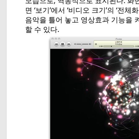
,
.
모습으로
역동적으로
표시된다
화
‘
’
‘
’
‘
면
보기
에서
비디오
크기
의
전체화
음악을
틀어
놓고
영상효과
기능을
.
할
수
있다