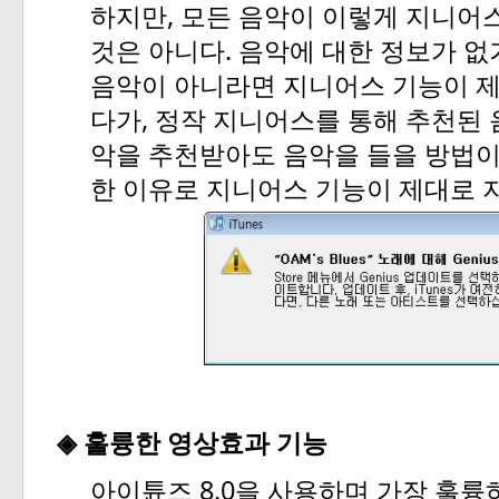
,
하지만
모든
음악이
이렇게
지니어
.
것은
아니다
음악에
대한
정보가
없
음악이
아니라면
지니어스
기능이
,
다가
정작
지니어스를
통해
추천된
악을
추천받아도
음악을
들을
방법
한
이유로
지니어스
기능이
제대로
◈
훌륭한
영상효과
기능
8.0
아이튠즈
을
사용하며
가장
훌륭