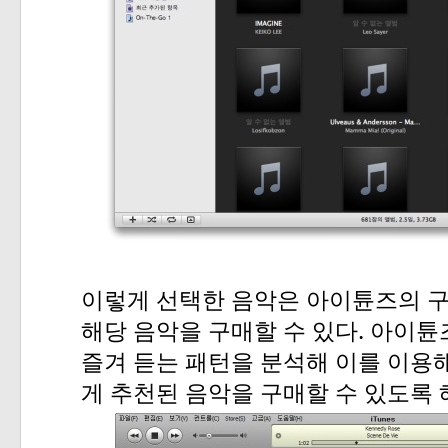
이렇게
선택한
음악은
아이튠즈의
.
해당
음악을
구매할
수
있다
아이튠
즐겨
듣는
패턴을
분석해
이를
이용
게
추천된
음악을
구매할
수
있도록