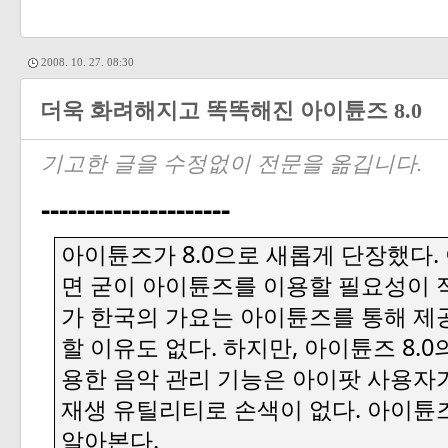
2008. 10. 27. 08:30
더욱 화려해지고 똑똑해진 아이튠즈 8.0
기고한 글을 수정없이 전문을 옮깁니다.
---------------------
8.0
.
아이튠즈가
으로
새롭게
단장했다
면
굳이
아이튠즈를
이용할
필요성이
가
한국의
가요는
아이튠즈를
통해
제
.
,
8.0
할
이유도
없다
하지만
아이튠즈
용한
음악
관리
기능은
아이팟
사용자
.
재생
유틸리티로
손색이
없다
아이튠
.
알아본다