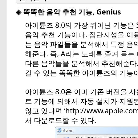
, Genius
◈
똑똑한
음악
추천
기능
8.0
아이튠즈
의
가장
뛰어난
기능은
.
음악
추천
기능이다
집단지성을
이
는
음악
파일들을
분석해서
특정
음
.
, A
해준다
즉
라는
노래를
즐겨
듣는
다른
음악들을
분석해서
추천해준다
길
수
있는
똑똑한
아이튠즈의
기능
8.0
아이튠즈
은
이미
기존
버전을
사
트
기능에
의해서
자동
설치가
지원
‘http://www.apple.co
않고
있다면
.
서
다운로드할
수
있다