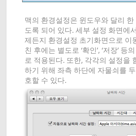
맥의
환경설정은
윈도우와
달리
한
.
도록
되어
있다
세부
설정
화면에
제든지
환경설정
초기화면으로
이
‘
’, ‘
’
친
후에는
별도로
확인
저장
등의
.
,
로
적용된다
또한
각각의
설정을
하기
위해
좌측
하단에
자물쇠를
두
.
호할
수
있다