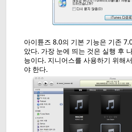
8.0
7.
아이튠즈
의
기본
기능은
기존
.
았다
가장
눈에
띄는
것은
실행
후
.
능이다
지니어스를
사용하기
위해
.
야
한다