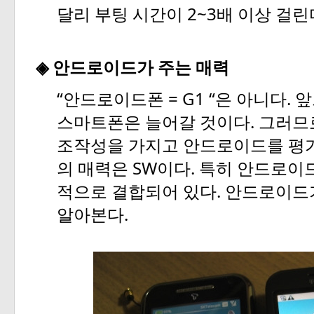
2~3
달리
부팅
시간이
배
이상
걸린
◈
안드로이드가
주는
매력
“
= G1 “
.
안드로이드폰
은
아니다
앞
.
스마트폰은
늘어갈
것이다
그러므
조작성을
가지고
안드로이드를
평
SW
.
의
매력은
이다
특히
안드로이
.
적으로
결합되어
있다
안드로이드
.
알아본다