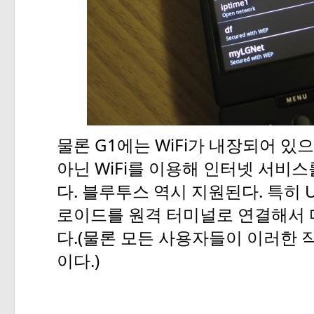
G1
WiFi
물론
에는
가
내장되어
있으
WiFi
아닌
를
이용해
인터넷
서비스
.
.
U
다
블루투스
역시
지원된다
특히
로이드를
원격
터미널로
연결해서
.(
다
물론
모든
사용자들이
이러한
.)
이다