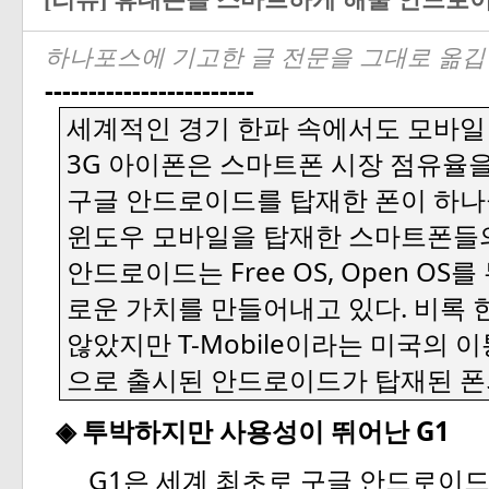
[리뷰] 휴대폰을 스마트하게 해줄 안드로
하나포스에 기고한 글 전문을 그대로 옮깁
------------------------
세계적인
경기
한파
속에서도
모바일
3G
아이폰은
스마트폰
시장
점유율
구글
안드로이드를
탑재한
폰이
하나
윈도우
모바일을
탑재한
스마트폰들
Free OS, Open OS
안드로이드는
를
.
로운
가치를
만들어내고
있다
비록
T-Mobile
않았지만
이라는
미국의
이
으로
출시된
안드로이드가
탑재된
폰
G1
◈
투박하지만
사용성이
뛰어난
G1
은
세계
최초로
구글
안드로이