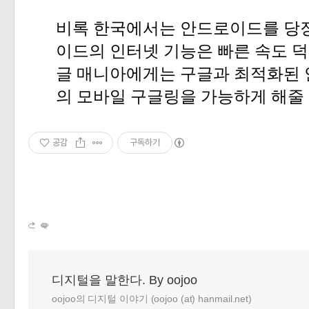
비록
한국에서는
안드로이드를
당
이드의
인터넷
기능은
빠른
속도
덕
글
매니아에게는
구글과
최적화된
의
모바일
구글링을
가능하게
해줄
공감
구독하기
디지털을 말한다. By oojoo
oojoo의 디지털 이야기 (oojoo (at) hanmail.net)