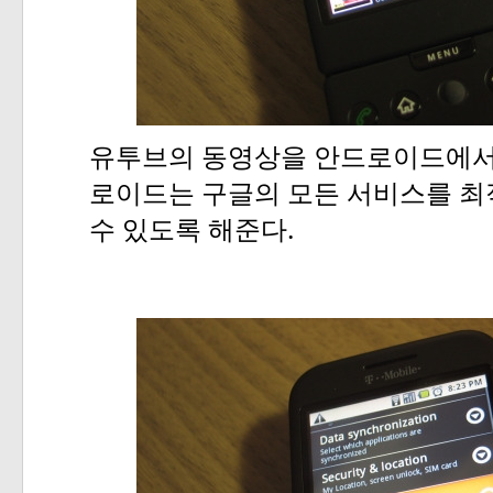
유투브의
동영상을
안드로이드에
로이드는
구글의
모든
서비스를
최
.
수
있도록
해준다