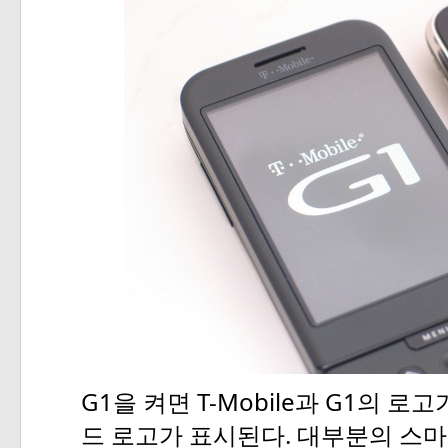
G1
T-Mobile
G1
을
켜면
과
의
로고
.
드
로고가
표시된다
대부분의
스마