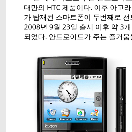
HTC
.
대만의
제품이다
이후
아고라
가
탑재된
스마트폰이
두번째로
선
2008
9
23
3
년
월
일
출시
이후
약
개
«
»
.
되었다
안드로이드가
주는
즐거움