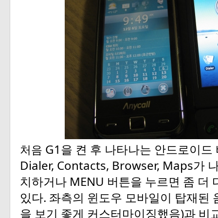
G1
처음
을
켠
후
나타나는
안드로이드
Dialer, Contacts, Browser, Maps
가
MENU
치하거나
버튼을
누르면
좀
더
.
있다
좌측의
윈도우
모바일이
탑재된
)
을
보기
좋게
커스터마이징했음
과
비