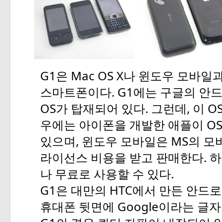
G1
Mac OS X
은
나
윈도우
모바일
. G1
스마트폰이다
에는
구글의
안
OS
.
,
O
가
탑재되어
있다
그런데
이
O
우에는
아이폰을
개발한
애플이
,
MS
있으며
윈도우
모바일은
의
모
.
라이선스
비용을
받고
판매한다
하
.
나
무료로
사용할
수
있다
G1
HTC
은
대만의
에서
만든
안드로
Google
휴대폰
뒷면에
이라는
글자