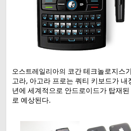
오스트레일리아의
코간
테크놀로지스
,
고라
아고라
프로는
쿼티
키보드가
내
년에
세계적으로
안드로이드가
탑재된
.
로
예상된다