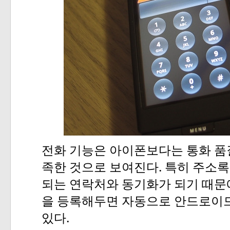
전화
기능은
아이폰보다는
통화
품
.
족한
것으로
보여진다
특히
주소록
되는
연락처와
동기화가
되기
때문
을
등록해두면
자동으로
안드로이
.
있다