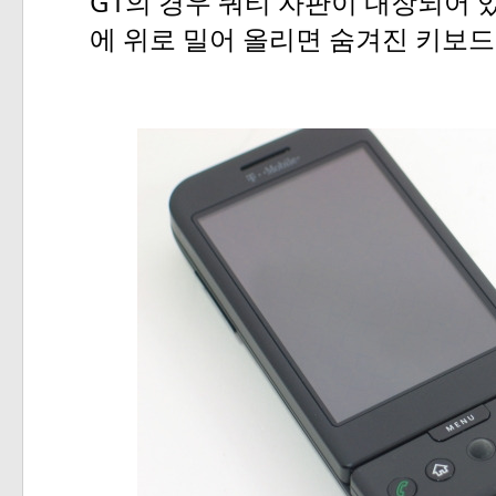
G1
의
경우
쿼티
자판이
내장되어
에
위로
밀어
올리면
숨겨진
키보드