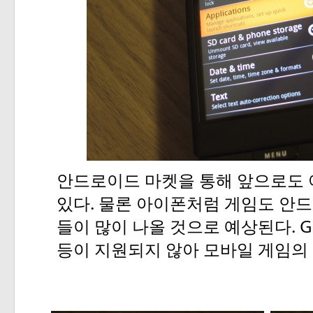
안드로이드
마켓을
통해
앞으로도
.
있다
물론
아이폰처럼
게임도
안드
. 
들이
많이
나올
것으로
예상된다
등이
지원되지
않아
모바일
게임의