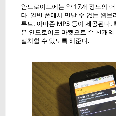
17
안드로이드에는
약
개
정도의
어
.
다
일반
폰에서
만날
수
없는
웹브
,
MP3
.
투브
아마존
등이
제공된다
은
안드로이드
마켓으로
수
천개의
.
설치할
수
있도록
해준다