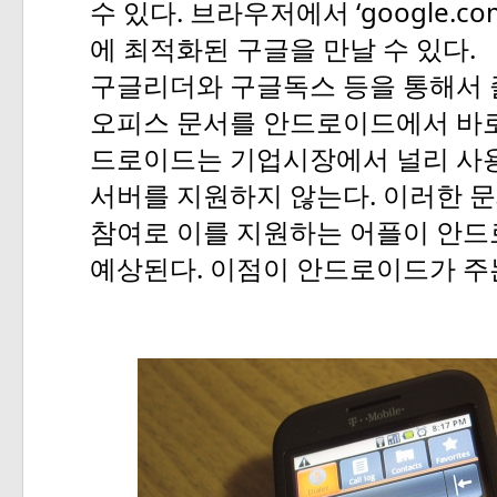
.
‘google.co
수
있다
브라우저에서
.
에
최적화된
구글을
만날
수
있다
구글리더와
구글독스
등을
통해서
오피스
문서를
안드로이드에서
바
드로이드는
기업시장에서
널리
사
.
서버를
지원하지
않는다
이러한
문
참여로
이를
지원하는
어플이
안드
.
예상된다
이점이
안드로이드가
주