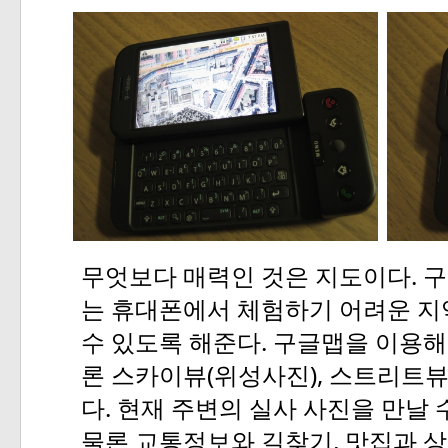
.
무엇보다
매력인
것은
지도이다
구
는
휴대폰에서
체험하기
어려운
지
.
수
있도록
해준다
구글맵을
이용해
(
),
론
스카이뷰
위성사진
스트리트
.
다
현재
주변의
실사
사진을
만날
,
물론
교통정보와
길찾기
맛집과
상