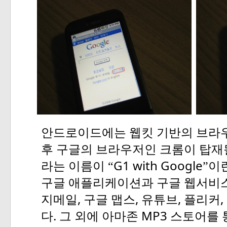
안드로이드에는
웹킷
기반의
브라
후
구글의
브라우저인
크롬이
탑재
G1 with Google
라는
이름이
“
”이
구글
애플리케이션과
구글
웹서비
,
,
,
,
지메일
구글
맵스
유튜브
플리커
.
MP3
다
그
외에
아마존
스토어를