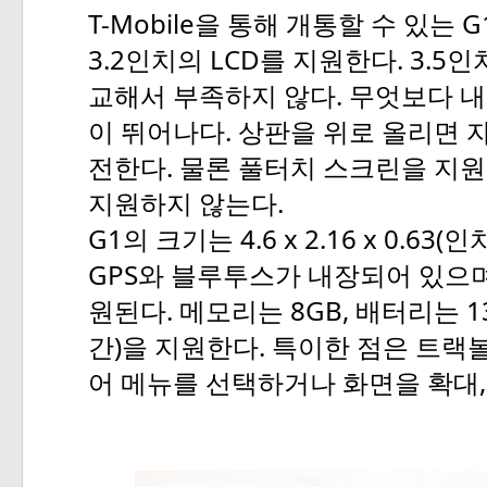
T-Mobile
G
을
통해
개통할
수
있는
3.2
LCD
. 3.5
인치의
를
지원한다
인
.
교해서
부족하지
않다
무엇보다
내
.
이
뛰어나다
상판을
위로
올리면
.
전한다
물론
풀터치
스크린을
지원
.
지원하지
않는다
G1
4.6 x 2.16 x 0.63(
의
크기는
인
GPS
와
블루투스가
내장되어
있으
.
8GB,
1
원된다
메모리는
배터리는
)
.
간
을
지원한다
특이한
점은
트랙
어
메뉴를
선택하거나
화면을
확대