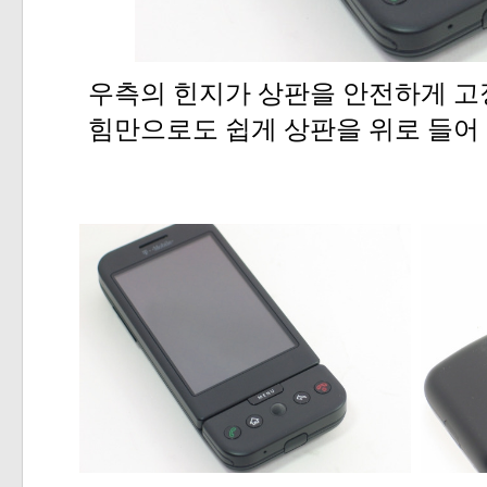
우측의
힌지가
상판을
안전하게
고
힘만으로도
쉽게
상판을
위로
들어