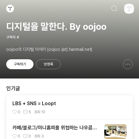
검색하기
티스토리
디지털을 말한다. By oojoo
구독자
4
oojoo의 디지털 이야기 (oojoo (at) hanmail.net)
구독하기
방명록
신고하기 레이어
열기
인기글
LBS + SNS = Loopt
0
5
조회
10
카페/블로그/미니홈피를 위협하는 나우콤의
신병기, 오피
0
0
조회
3