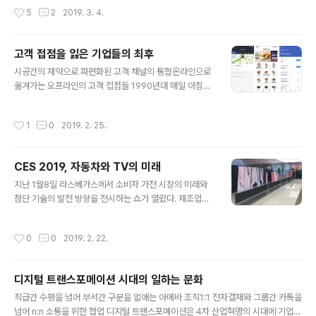
있다. 손톱만한 크기의 카드형태로 된 USIM이 아닌 5mm
궁금하다. 모든 기술이 같은 level로 우리 삶에 녹아들지는
작성시간
5
2
2019. 3. 4.
길이, 넓이의 칩셋같은 ..
않을텐데.. 그래서, 한 번 상상을 펼쳐본다. 우리가 위치한
공간을 X축으로 두고 한쪽 끝을 집으로 두고 반대편을 도
시로 두어 본다. 그 공간에서 자주 접하게 되고 사용하게 되
고객 접점을 잃은 기업들의 최후
는 서비스 즉 킬러앱을 꼽자면, 가정에서는 집안의 각종 기
글 내용
기들을 제어하고 상태를 볼 수 있는 컨트롤러로 정의할 수
시공간의 제약으로 파편화된 고객 채널의 통합온라인으로
있다. 또한. 도시 공간에서의 킬러앱은 목적지까지 이동하
옮겨가는 오프라인의 고객 접점들 1990년대 매일 아침마
고 이동 중 사용할 수 있는 교통 전반의 서비스인 모빌리티
다 배달되는 문 앞의 신문지를 통해 간 밤의 세상 돌아가는
가 되지 않을까. 또한, 인터넷으로 연결되어 서비스를 사용
소식을 듣고, 밤 9시에 거실에 모여 앉아 TV 뉴스를 통해
작성시간
1
0
2019. 2. 25.
할 때 필요로 하..
서 하룻 동안의 주요 이슈를 보았다. 언론사와 공중파 방송
사가 미디어 시장의 주도권을 잡고 있었다. 하지만, 지금 언
론사는 포탈이, 방송은 유투브가 대체한지 오래다. 아니 이
CES 2019, 자동차와 TV의 미래
제는 인스타그램, 스냅챗, 틱톡과 같은 새로운 인터넷 미디
글 내용
어가 우리의 눈과 귀를 사로 잡고 있다. 이제 우리는 더 이
지난 1월8일 라스베가스에서 소비자 가전 시장의 미래와
상 언론사가 배달해준 신문지를 읽지 않고, 방송사가 제한
첨단 기술의 발전 방향을 전시하는 쇼가 열렸다. 제조업과
된 시간에 송출해주는 한정된 뉴스에 얽매이지 않는다. 카
통신업 중심의 전 세계적인 IT 전시회로 독일 베를린에서
카오톡과 페이스북이 다양한 시각의 콘텐츠를 시공간의 제
열리는 IFA, 스페인 바르셀로나의 MWC, 미국 라스베가스
작성시간
0
0
2019. 2. 22.
약없이 쏟아내면서 이전보다 더 ..
의 CES 그리고 내리막길을 걸은 대만의 COMPUTEX, 독
일 하노버의 CeBIT 중 가장 많은 기업의 참여와 다양한 분
야의 기술들이 소개되는 곳이 CES이다. 특히 5년 전부터
디지털 트랜스포메이션 시대의 일하는 문화
사물인터넷, 헬스케어, VR, 3D 프린터와 드론 그리고 3년
글 내용
전부터 스마트홈, 인공지능과 자율주행차, 작년부터 블록
직급간 수평을 넘어 부서간 구분을 없애는 아메바 조직1:1 전자결재와 그룹간 카톡을
체인, 로봇과 스마트시티를 선보이면서 다양한 주제를 넘
넘어 n:n 소통을 위한 협업 디지털 트랜스포메이션은 4차 산업혁명의 시대에 기업이