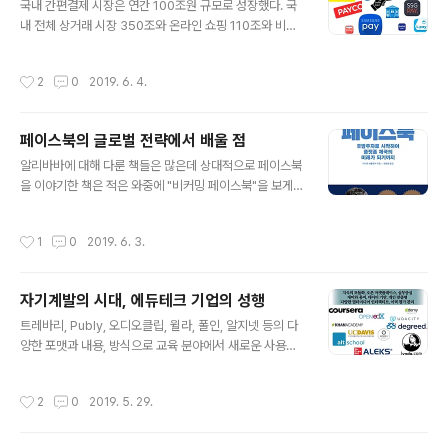
려두고 어떤 디바이스에서든 연결해서 서비스를 사용할 수 있는..
국내 간편결제 시장은 연간 100조원 규모로 성장했다. 국
내 전체 상거래 시장 350조와 온라인 쇼핑 110조와 비교
해 볼 때 모바일을 이용한 결제 비중이 상당하다는 것을 알
수 있다. 특히 최근 3년 사이에 200% 급성장하면서 기존
작성시간
2
0
2019. 6. 4.
의 컴퓨터에서의 공인인증서를 이용한 결제를 넘어 오프라
인의 매장 결제까지 영역을 확대하고 있다. 무섭게 성장하
는 간편결제로 인하여 금융 시장에 부는 혁신의 바람도 돌
페이스북의 글로벌 전략에서 배울 점
풍에서 태풍으로 커져가고 있다. 그렇다보니 금융의 기술
글 내용
혁신을 일컫는 말인 핀테크(Fintech)를 순서를 바꿔 테크
알리바바에 대해 다룬 책들은 많은데 상대적으로 페이스북
핀(Techfin)이라고 부르고 있기까지 하다. 간편결제 시장
을 이야기한 책은 적은 와중에 "비커밍 페이스북"을 보게
은 오프라인에서 비중이 높은 삼성페이와 신세계백화점과
되었는데, 저자가 페이스북에 오랜 재직을 하며 보고 들은
이마트, 롯데백화점 등의 오프라인 유통업체가 운영하는 S
내용을 기반으로 해서 그런지 상당히 자세하게 페이스북의
작성시간
1
0
2019. 6. 3.
SG페이, L.Pay 그리고..
성장을 서술하고 있다. http://www.yes24.com/Produ
ct/goods/61959846 책에서 언급된 페이스북의 글로
벌 성장 전략에 대해 정리해본다. 페이스북의 글로벌 전략
자기계발의 시대, 에듀테크 기업의 성행
을 상당히 치밀하면서 장기적이다. 이미 미국, 캐나다, 유럽
글 내용
에서는 성공적으로 안착했지만, 중국과 일본, 인도는 그렇
트레바리, Publy, 오디오클립, 윌라, 폴인, 알지넷 등의 다
지 못하다. 페이스북은 이들 세 국가에 어떤 전략으로 접근
양한 포맷과 내용, 방식으로 교육 분야에서 새로운 사용자
하고 있을까. 중국은 페이스북 서비스가 차단되어 사업 자
경험을 제시하는 스타트업들이 늘어가고 있다. 또한, 유투
체가 어렵고, 일본은 수익성이 높은 광고 시장에서 큰 몫을
브(세바시, TED)와 인스타그램(책식주의)을 활용해 독창
작성시간
2
0
2019. 5. 29.
차지하기 어려운 ..
적인 방식으로 콘텐츠를 구성하고 전달하면서 지식을 전달
하는 방식이 다양해지고 있다. 한마디로 정해진 장소에 모
여 강사의 강연을 듣는 형태로 진행되던 push형 교육과 필