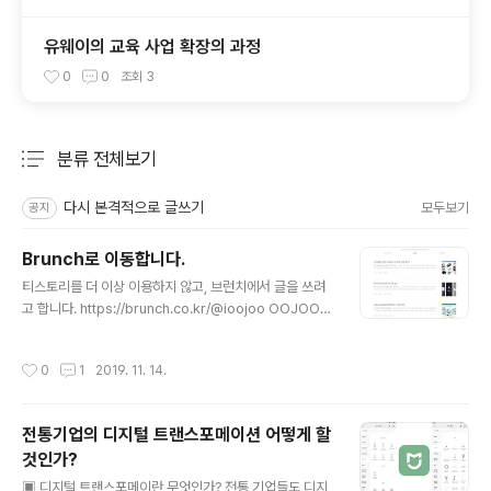
유웨이의 교육 사업 확장의 과정
0
0
조회
3
분류 전체보기
주요 글 목록
다시 본격적으로 글쓰기
모두보기
공지
Brunch로 이동합니다.
글 내용
티스토리를 더 이상 이용하지 않고, 브런치에서 글을 쓰려
고 합니다. https://brunch.co.kr/@ioojoo OOJOO의
브런치 강연자 | 디지털 기술이 사회와 산업 그리고 기업과
개인에 가져다 주는 변화와 이에 대한 대응 방안을 고민하
작성시간
0
1
2019. 11. 14.
고 연구하고 있습니다. brunch.co.kr 앞으로 글을 브런치
에서 쓰려고 합니다. https://brunch.co.kr/@ioojoo
전통기업의 디지털 트랜스포메이션 어떻게 할
것인가?
글 내용
▣ 디지털 트랜스포메이란 무엇인가? 전통 기업들도 디지