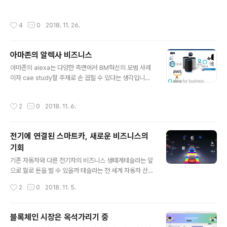
나드는 종합 전시회로 변화해오고 있다. TV, 냉장고, 세탁
ICT 기술을 이용해 경영 효율화와 사업 혁신을 추구하는 것을 뜻한다. 이때 사용되
기에서 시작한 CES가 다양한 IT의 미래를 이야기하는 담
는 기술로는 전통적인 운영관리 시스템인 ERP. CRM, SCM 등의 업그레이드부터
작성시간
4
0
2018. 11. 26.
론의 장으로 바뀌면..
백엔드 시스템인 클라우드, 블록체인 , 빅데이터를 이용한 DDDM(Data Driven D
ecision Managemnet) 그리고 사물 인터넷, 인공지능, 모바일 및 로봇, VR, AR,
3D 프린팅 등의 최신 기술에 이르기까지 다양하다. 하지만, 대부분의 디지털 트랜스
아마존의 알렉사 비즈니스
포메이션이 실질적인 성과로 이어지지 못하는 이유는 기술 만능주의에 빠져 있기 때
글 내용
문이다. 기업 혁신의 과정에..
아마존의 alexa는 다양한 측면에서 BM혁신의 모범 사례
이자 cae study할 주제로 손 꼽힐 수 있다는 생각입니다.
아마존은 Echo와 Alexa를 3천만대 판매하며 Voice AI
플랫폼 시장에서 명실상부한 B2C 접점을 가진 회사입니
작성시간
2
0
2018. 11. 6.
다. 이 플랫폼에 3rd party 개발자를 포섭하려고 ASK(A
mazon Skill Kit)를 제공해 skill store에 3만개가 넘는
알렉사에서 사용 가능한 서비스들을 확보했습니다. 이들
전기에 연결된 스마트카, 새로운 비즈니스의
서비스를 사용자에게 제공하고 서비스 개선을 위해 AVS
기회
(Amazon Voice Service)를 마련했고, 다양한 device
글 내용
를 직접 만들거나 타 제조사와 제휴를 통해 alexa를 이용
기존 자동차와 다른 전기차의 비즈니스 생태계테슬라는 앞
할 수 있는 채널을 늘려가고 있습니다. 특히, 이 모든 서비
으로 뭘로 돈을 벌 수 있을까 테슬라는 전 세계 자동차 산업
스는 Amazon Lamba와 A..
에 커다란 충격을 준 스타트업이다. 에너지원을 화석 에너
작성시간
2
0
2018. 11. 5.
지에서 전기 에너지로 바꾼 전기차를 만드는 것이 아니라
소프트웨어 중심의 인터넷에 연결된 스마트카를 만들어 플
랫폼 비즈니스로 BM의 혁신을 추진하고 있다는 점에서 테
블록체인 시장은 옥석가리기 중
슬라는 기존 자동차 시장에 커다란 반향을 불러일으키고
글 내용