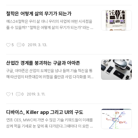
소인 인터넷 기업에서 적용되어오고 있다. 그런데 최근들
어 애자일 조직 체계가 굴뚝 산업인 금융, 제조, 에너지 등
철학은 어떻게 삶의 무기가 되는가
의 분야와 덩치큰 대기업들에도 스며들고 있다. 과연 애자
글 내용
예스24철학은 우리 삶 아니 우리의 사업에 어떤 시사점을
일 조직은 사업 혁신의 만병통치약일까? 왜 애자일 조직에
줄 수 있을까? “철학은 어떻게 삶의 무기가 되는가”라는 책
대한 관심이 급증하고 있는 것일까? 21세기에 접어들면서
은 이 질문에 대한 답을 제시한다. 바로 “철학은 배울만한
기술의 발전은 고속화되면서 우리 일상과 사회 그리고 산
가치가 있다”고 이야기한다.우리가 회사에서 회의를 할 때,
업을 크게 변화시키고 있다. 20년간 벌어진 일들을 보자.
작성시간
5
0
2019. 3. 13.
왜 많은 구성원들이 자기 생각이 있음에도 불구하고 꿀먹
컴퓨터와 인터넷으로 전 세계의 뉴스와 정보를 신문이나
은 벙어리마냥 침묵하는 것일까? 문화 때문이라고? 그렇다
잡지, TV가 아닌 포탈 검색과 카페, 블..
면 이 문제를 극복하고 자신의 의견을 적극적으로 게진하
산업간 경계를 붕괴하는 구글과 아마존
며 활발하게 회의가 이루어질 수 있도록 하는 방법은 없는
글 내용
것일까?영국의 정치 철학자이자 경제 사상가인 존 스튜어
구글, 아마존은 산업의 도메인을 넘나 들며 기술 혁신을 통
트 밀은 저서 [자유론]에서 건전한 사회를 실현하는 데 ‘반
해 타산업의 터줏대감에 위협을 줄만큼 사업 다각화를 꾀
론의 자유’가 중요하다고 지적했다. “어떤 의견이 어떠한
하고 있다. 심지어 공중전, 해상전의 구분없는 양동작전을
반론에도 논박당하지 않았다는 이유로 옳다고 상정되는 경
펼치는 것처럼 B2B, B2C 영역을 자유자재로 바꿔가며 고
작성시간
1
0
2019. 3. 11.
우와, 애초에 비판을 허용하지 않을..
객 조차도 다르게 정의하며 사업 영역을 확장하고 있다. 그
런 구글이 이제 통신사의 헤게모니마저 흔들어대고 있다.
구글은 픽셀2, 픽셀2 XL 등의 스마트폰에 기존 SUM이 아
디바이스, Killer app 그리고 UI의 구도
닌 eSIM이라는 새로운 인증 식별 장치를 적용시키고 있
글 내용
다. 또한 아마존은 킨들, 파이어 태블릿 등의 아마존이 제조
연초 CES, MWC에 가면 수 많은 기술 키워드들이 미래를
하는 기기들에도 eSIM을 지원하고 있으며 애플 역시도 e
삼켜 먹을 기세로 눈 앞에 훅 다가온다.그때마다 이 모든 기
SIM을 신규 아이폰 뿐 아니라 애플워치에도 적용해가고
술들이 어떤 연관관계를 가지고 우리에게 다가올지 내심