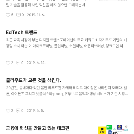
털 기술을 활용해 사업 혁신을 하지 않으면 도태되는 세상
이 되었습니다. 그렇다보니 인터넷 기업은 물론 이거니와
작성시간
5
0
2019. 11. 6.
오히려 전통 굴뚝 기업들이 더욱더 디지털 기술에 대한 투
자를 늘리고 이를 기반으로 사업 혁신을 하는데 혈안이 되
어 가고 있습니다. 이러한 변화 트렌드를 디지털 트랜스포
EdTech 트렌드
메이션이라고 부릅니다. 줄여서 DT라고 부르기도 하죠. 금
글 내용
최근 교육 시장에 부는 디지털 트랜스포메이션의 주요 키워드 1. 자기주도 기반의 비
융업에서의 DT는 Fintech, 바이오 산업에서는 Biotech,
정형 수시 학습 2. 마이크로러닝, 플립러닝, 소셜러닝, 어댑티브러닝, 링크드인 러닝
광고 분야는 Adtech, 교육업에서는 Edtech라고 부르죠.
3. 업무 경험과 현장 중심의 평생 교육 4. xAPI, SAM, LXD를 활용한 교육 평가와
산업별로 디지털 기술을 활용해 사업 혁신을 하려는 움직
교수 설계
임이 본격화되고 있습니다. 그런데 사실 각 산업별로 10년,
작성시간
2
0
2019. 6. 14.
20년 전부터 이와 같이 기술 기반의 혁신은 없었던 것이
아닙니다. 그럼에도 ..
클라우드가 모든 것을 삼킨다.
글 내용
20년전, 동네마다 있던 음반 레코드판 가게와 비디오 대여점은 사라진지 오래다. 멜
론, 아이튠즈 그리고 넷플릭스와 pooq, 유투브로 음악과 영상 서비스가 기존 시장
을 대체했다. 이렇게 인터넷에 연결된 서버에 데이터와 콘텐츠는 물론 다양한 자원을
저장, 설치해두고 이를 필요로 하는 어떤 기기에서든 연결해서 사용할 수 있도록 해
작성시간
2
0
2019. 6. 5.
주는 시스템을 가리켜 클라우드라고 부른다. 지난 3월19일 구글은 스타디아라는 게
임 플랫폼을 발표해서 별도의 게임기나 고사양의 컴퓨터없이도 TV나 노트북 등에서
게임을 할 수 있는 클라우드 기술을 발표했다. TV에 별도의 게임을 설치할 필요없이
금융에 혁신을 만들고 있는 테크핀
구글 스타디아에서 제공하는 게임을 즐길 수 있다. 이렇게 클라우드에 모든 것을 올
글 내용