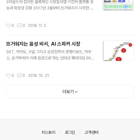
2라운드에 접어든 블록체인 시장킬러앱 이전에 플랫폼 성
있다. 하지만, 올 3월 경에 테슬라3의 생산 지연과 불량률
능과 확장성 강화 2017년 3월부터 뜨거워지기 시작한 블
이 높아 테슬라는 커다란 위기를 맞이했었다. 게다가 테슬
록체인 시장은 2년차에 접어드는 지금 조정기를 거쳐 옥석
라의 자율주행으로 사고가 연이어 터지면서 테슬라의 기업
가리기가 본격화되고 있다. 무엇보다 ICO가 이전만큼 묻
가치는 크게 요동치기까지 했다. 인력 감축에 배터리 결함
작성시간
0
0
2018. 11. 2.
지마 투자를 받지 못하고 투자금 확보에 실패하는 사례가
등에 이르기까지 말 많고 탈 많지면 테슬라는 자동차 산업
늘고 있으며, 작년 투자에 성공한 ICO들의 실패들이 눈에
을 재정의하고 있다. 테슬라의 사업 혁신에서 ..
띄게 커져가고 있다. 암호화폐 전문분석 업체인 토큰데이
뜨거워지는 음성 비서, AI 스피커 시장
터에서는 2017년 시행된 9802개 ICO 중에 142개는 모
글 내용
듬 단계에서 실패, 276개는 모금 이후 제대로 사업 진행이
SKT, 카카오, 구글 그리고 삼성전자의 경쟁키보드, 마우
되지 않고 있다고 밝혔다. 사업 진행이 되지 않는 ICO들은
스, 손가락에서 이제 음성으로 하는 인터넷 패러다임 SKT
잠적하거나 프로젝트의 소식을 더 이상 들을 수 없게 되거
누구 2016년 8월, 2017년 11월 카카오 미니, 구글코리아
나 실제 구현된 서비스가 기대 이하로 성능, 기능, 안정성,
한국어 지원 버전의 구글 홈 2018년 9월 출시 그리고 삼
작성시간
0
0
2018. 10. 31.
만족도 등이 현저히 떨..
성전자는 오는 11월 갤럭시홈의 출시 계획을 발표한다고
한다. 글로벌 시장조사업체 카날리스는 올해 국내의 AI 스
피커 시장이 약 300만대로 미국, 중국 등에 이어 5위 정도
더보기
의 규모에 이를 것이로 예상한다고 발표했다. 국내 가구수
가 약 2000만개 정도 되므로 약 15% 정도에 보급이 된다
고 볼 수 있다. 5천만 인구 중에 15% 정도면 약 750만으
로 스마트폰 보급 대수를 위 AI 스피커 보급 대수로 비교해
보면 2012년도 경과 유사한 보급 비중으로 볼 수 있다. ..
의안내
티스토리
로그인
고객센터