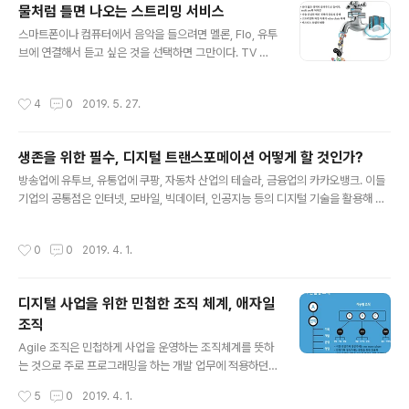
물처럼 틀면 나오는 스트리밍 서비스
요한 정보를 찾아서 학습을 하며 배우는 pull형 지식 사이
글 내용
의 경계가 허물어지며 통합되고 있다. "① 프로그램을 탐
스마트폰이나 컴퓨터에서 음악을 들으려면 멜론, Flo, 유투
색, 참여하는 과정 → ② 콘텐츠의 포맷 → ③ 지식을 전달
브에 연결해서 듣고 싶은 것을 선택하면 그만이다. TV 방
하는 형식 → ④ 교육생과 강사의 커뮤니케이션 형태 → ⑤
송이나 영화도 pooq, 넷플릭스에 연결해서 보고 싶은 것
교육 후 성과를 측정하고 활용하는 방식 → ⑥ 교육 기획과
을 선택하면 바로 볼 수 있다. 굳이 컴퓨터에 다운로드할 필
작성시간
4
0
2019. 5. 27.
구성”의 전 과정에..
요도 없고 콘텐츠마다 따로 결제할 필요도 없다. 물이 필요
하면 수도 꼭지를 틀면 바로 콸콸 물이 쏟아지듯이 필요할
때 연결하면 그 즉시 볼 수 있다. 클라우드에 콘텐츠가 저장
생존을 위한 필수, 디지털 트랜스포메이션 어떻게 할 것인가?
되고, 스트리밍으로 필요한 콘텐츠를 그때그때 전송해주기
글 내용
때문에 가능해진 편리함이다. 그런데, 이제 구글의 스타디
방송업에 유투브, 유통업에 쿠팡, 자동차 산업의 테슬라, 금융업의 카카오뱅크. 이들
아라는 게임 클라우드 서비스 덕분에 게임 조차도 스트리
기업의 공통점은 인터넷, 모바일, 빅데이터, 인공지능 등의 디지털 기술을 활용해 산
밍으로 즐길 수 있게 되었다. 게임을 하기 위해 더 좋은 성
업 혁신을 추진하는 기업들이다. 전통적인 산업 분야에 IT로 중무장한 ICT 기업의
능의 CPU와 그래픽카드로 컴퓨터 성능을 업그레이드하지
진출로 기존 기업들의 위기가 심화되고 있다. 이제 디지털을 사업 혁신에 도입하려는
작성시간
0
0
2019. 4. 1.
않아도, 콘솔 게임기를 구입..
디지털 트랜스포메이션의 노력은 선택이 아닌 필수가 되고 있다. ☞ 디지털 트랜스
포메이션은 무엇이고 왜 하는가? ICT 기술을 활용해 BM의 혁신을 꾀하는 과정을
가리켜 디지털 트랜스포메이션(DT)라고 부른다. 10여년 전만 해도 디지털 기술 기
디지털 사업을 위한 민첩한 조직 체계, 애자일
반으로 사업 혁신를 추진하는 기업은 ICT 분야의 회사들이 일반적이었다. 네이버,
조직
다음, 지마켓, 앤씨소프트 해외에는 아마존, 구글, 페..
글 내용
Agile 조직은 민첩하게 사업을 운영하는 조직체계를 뜻하
는 것으로 주로 프로그래밍을 하는 개발 업무에 적용하던
방식이다. 주로 이같은 조직체계는 빠른 업무 추진력을 필
작성시간
5
0
2019. 4. 1.
요로 하는 스타트업과 기술 혁신이 사업의 중요한 성공요